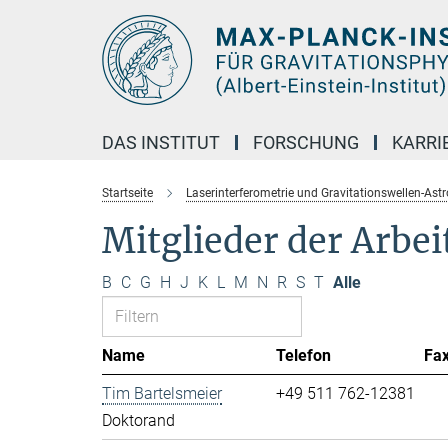
Hauptinhalt
DAS INSTITUT
FORSCHUNG
KARRI
Startseite
Laserinterferometrie und Gravitationswellen-Ast
Mitglieder der Arbe
B
C
G
H
J
K
L
M
N
R
S
T
Alle
Name
Telefon
Fa
Tim Bartelsmeier
+49 511 762-12381
Doktorand