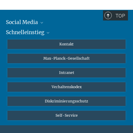
TOP
Social Media
Schnelleinstieg
Mastodon
YouTube
Wissenschaftler*innen
Kontakt
Studierende
Max-Planck-Gesellschaft
Schüler*innen
Journalist*innen
Intranet
Öffentlichkeit
Verhaltenskodex
Alumnae | Alumni
Bewerber*innen
Diskriminierungsschutz
Self-Service