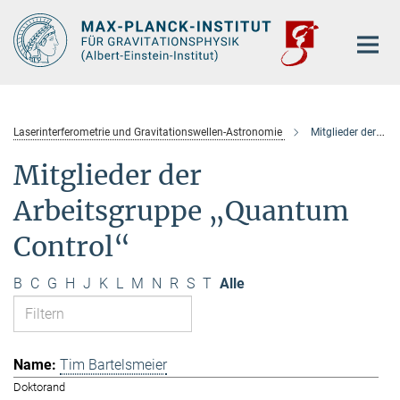
Hauptinhalt
Laserinterferometrie und Gravitationswellen-Astronomie
Mitglieder der Arbeitsgruppe „Quantum Control“
Mitglieder der
Arbeitsgruppe „Quantum
Control“
B
C
G
H
J
K
L
M
N
R
S
T
Alle
Tim Bartelsmeier
Doktorand