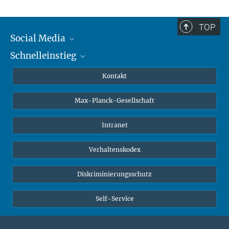
TOP
Social Media
Schnelleinstieg
Mastodon
YouTube
Wissenschaftler*innen
Kontakt
Studierende
Max-Planck-Gesellschaft
Schüler*innen
Journalist*innen
Intranet
Öffentlichkeit
Verhaltenskodex
Alumnae | Alumni
Bewerber*innen
Diskriminierungsschutz
Self-Service