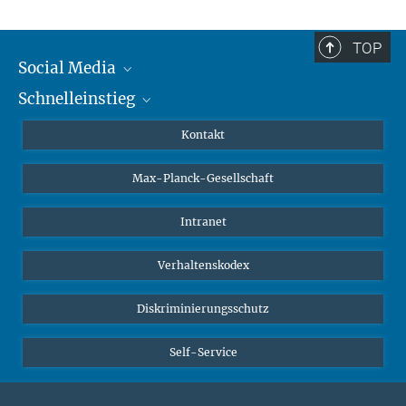
TOP
Social Media
Schnelleinstieg
Mastodon
YouTube
Wissenschaftler*innen
Kontakt
Studierende
Max-Planck-Gesellschaft
Schüler*innen
Journalist*innen
Intranet
Öffentlichkeit
Verhaltenskodex
Alumnae | Alumni
Bewerber*innen
Diskriminierungsschutz
Self-Service