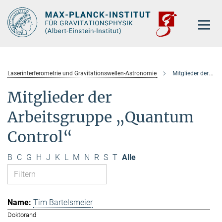
Hauptinhalt
Laserinterferometrie und Gravitationswellen-Astronomie
Mitglieder der Arbeitsgruppe „Quantum Control“
Mitglieder der
Arbeitsgruppe „Quantum
Control“
B
C
G
H
J
K
L
M
N
R
S
T
Alle
Tim Bartelsmeier
Doktorand