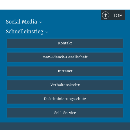
TOP
Social Media
Schnelleinstieg
Mastodon
YouTube
Wissenschaftler*innen
Kontakt
Studierende
Max-Planck-Gesellschaft
Schüler*innen
Journalist*innen
Intranet
Öffentlichkeit
Verhaltenskodex
Alumnae | Alumni
Bewerber*innen
Diskriminierungsschutz
Self-Service