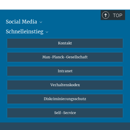
TOP
Social Media
Schnelleinstieg
Mastodon
YouTube
Wissenschaftler*innen
Kontakt
Studierende
Max-Planck-Gesellschaft
Schüler*innen
Journalist*innen
Intranet
Öffentlichkeit
Verhaltenskodex
Alumnae | Alumni
Bewerber*innen
Diskriminierungsschutz
Self-Service