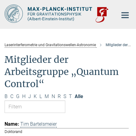
Hauptinhalt
Laserinterferometrie und Gravitationswellen-Astronomie
Mitglieder der Arbeitsgruppe „Quantum Control“
Mitglieder der
Arbeitsgruppe „Quantum
Control“
B
C
G
H
J
K
L
M
N
R
S
T
Alle
Tim Bartelsmeier
Doktorand