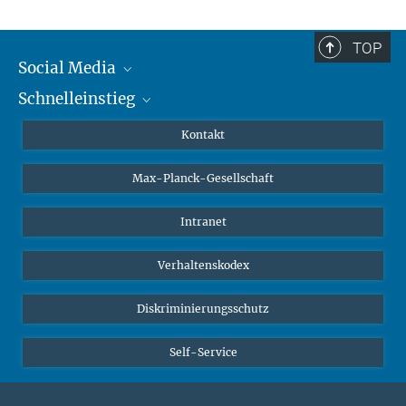
TOP
Social Media
Schnelleinstieg
Mastodon
YouTube
Wissenschaftler*innen
Kontakt
Studierende
Max-Planck-Gesellschaft
Schüler*innen
Journalist*innen
Intranet
Öffentlichkeit
Verhaltenskodex
Alumnae | Alumni
Bewerber*innen
Diskriminierungsschutz
Self-Service