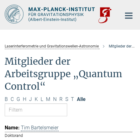
Hauptinhalt
Laserinterferometrie und Gravitationswellen-Astronomie
Mitglieder der Arbeitsgruppe „Quantum Control“
Mitglieder der
Arbeitsgruppe „Quantum
Control“
B
C
G
H
J
K
L
M
N
R
S
T
Alle
Tim Bartelsmeier
Doktorand