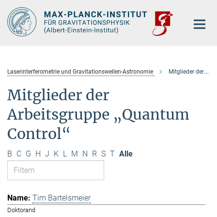
Hauptinhalt
Laserinterferometrie und Gravitationswellen-Astronomie
Mitglieder der Arbeitsgruppe „Quantum Control“
Mitglieder der
Arbeitsgruppe „Quantum
Control“
B
C
G
H
J
K
L
M
N
R
S
T
Alle
Tim Bartelsmeier
Doktorand