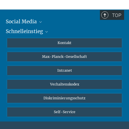
TOP
Social Media
Schnelleinstieg
Mastodon
YouTube
Wissenschaftler*innen
Kontakt
Studierende
Max-Planck-Gesellschaft
Schüler*innen
Journalist*innen
Intranet
Öffentlichkeit
Verhaltenskodex
Alumnae | Alumni
Bewerber*innen
Diskriminierungsschutz
Self-Service