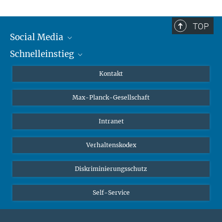
TOP
Social Media
Schnelleinstieg
Mastodon
YouTube
Wissenschaftler*innen
Kontakt
Studierende
Max-Planck-Gesellschaft
Schüler*innen
Journalist*innen
Intranet
Öffentlichkeit
Verhaltenskodex
Alumnae | Alumni
Bewerber*innen
Diskriminierungsschutz
Self-Service