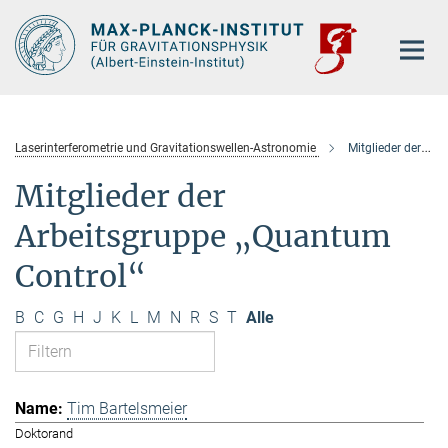
Hauptinhalt
Laserinterferometrie und Gravitationswellen-Astronomie
Mitglieder der Arbeitsgruppe „Quantum Control“
Mitglieder der
Arbeitsgruppe „Quantum
Control“
B
C
G
H
J
K
L
M
N
R
S
T
Alle
Tim Bartelsmeier
Doktorand