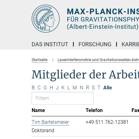
Hauptinhalt
DAS INSTITUT
FORSCHUNG
KARRI
Startseite
Laserinterferometrie und Gravitationswellen-Ast
Mitglieder der Arbe
B
C
G
H
J
K
L
M
N
R
S
T
Alle
Name
Telefon
Fa
Tim Bartelsmeier
+49 511 762-12381
Doktorand