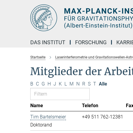
Hauptinhalt
DAS INSTITUT
FORSCHUNG
KARRI
Startseite
Laserinterferometrie und Gravitationswellen-Ast
Mitglieder der Arbe
B
C
G
H
J
K
L
M
N
R
S
T
Alle
Name
Telefon
Fa
Tim Bartelsmeier
+49 511 762-12381
Doktorand