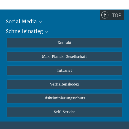
TOP
Social Media
Schnelleinstieg
Mastodon
YouTube
Wissenschaftler*innen
Kontakt
Studierende
Max-Planck-Gesellschaft
Schüler*innen
Journalist*innen
Intranet
Öffentlichkeit
Verhaltenskodex
Alumnae | Alumni
Bewerber*innen
Diskriminierungsschutz
Self-Service