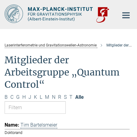
Hauptinhalt
Laserinterferometrie und Gravitationswellen-Astronomie
Mitglieder der Arbeitsgruppe „Quantum Control“
Mitglieder der
Arbeitsgruppe „Quantum
Control“
B
C
G
H
J
K
L
M
N
R
S
T
Alle
Tim Bartelsmeier
Doktorand