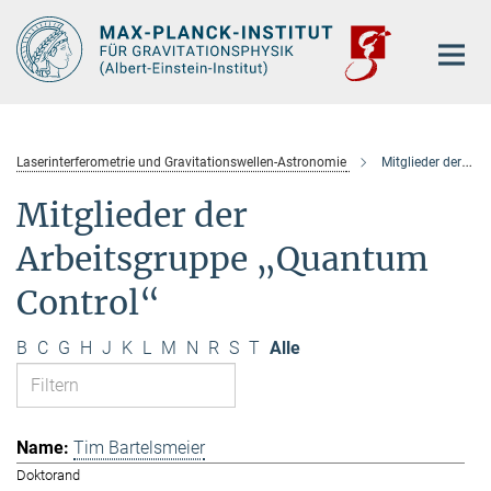
Hauptinhalt
Laserinterferometrie und Gravitationswellen-Astronomie
Mitglieder der Arbeitsgruppe „Quantum Control“
Mitglieder der
Arbeitsgruppe „Quantum
Control“
B
C
G
H
J
K
L
M
N
R
S
T
Alle
Tim Bartelsmeier
Doktorand