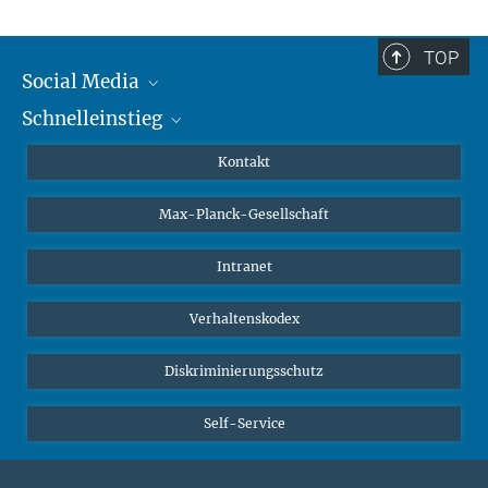
TOP
Social Media
Schnelleinstieg
Mastodon
YouTube
Wissenschaftler*innen
Kontakt
Studierende
Max-Planck-Gesellschaft
Schüler*innen
Journalist*innen
Intranet
Öffentlichkeit
Verhaltenskodex
Alumnae | Alumni
Bewerber*innen
Diskriminierungsschutz
Self-Service