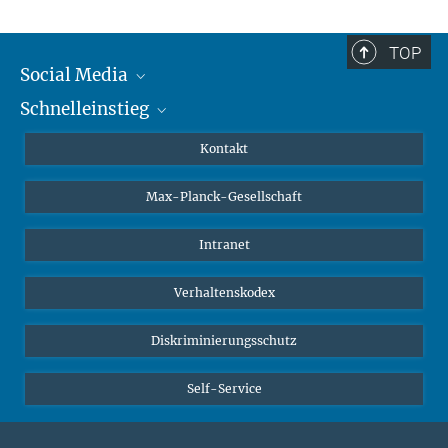
TOP
Social Media
Schnelleinstieg
Mastodon
YouTube
Wissenschaftler*innen
Kontakt
Studierende
Max-Planck-Gesellschaft
Schüler*innen
Journalist*innen
Intranet
Öffentlichkeit
Verhaltenskodex
Alumnae | Alumni
Bewerber*innen
Diskriminierungsschutz
Self-Service