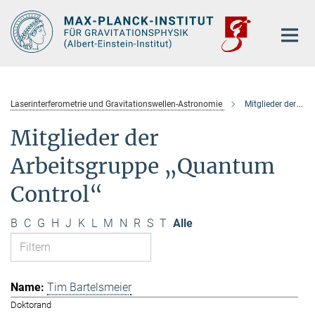
Hauptinhalt
Laserinterferometrie und Gravitationswellen-Astronomie
Mitglieder der Arbeitsgruppe „Quantum Control“
Mitglieder der
Arbeitsgruppe „Quantum
Control“
B
C
G
H
J
K
L
M
N
R
S
T
Alle
Tim Bartelsmeier
Doktorand