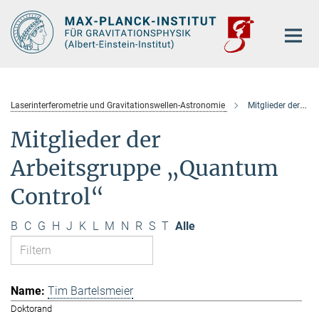
Hauptinhalt
Laserinterferometrie und Gravitationswellen-Astronomie
Mitglieder der Arbeitsgruppe „Quantum Control“
Mitglieder der
Arbeitsgruppe „Quantum
Control“
B
C
G
H
J
K
L
M
N
R
S
T
Alle
Tim Bartelsmeier
Doktorand