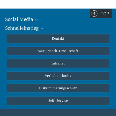
TOP
Social Media
Schnelleinstieg
Mastodon
YouTube
Wissenschaftler*innen
Kontakt
Studierende
Max-Planck-Gesellschaft
Schüler*innen
Journalist*innen
Intranet
Öffentlichkeit
Verhaltenskodex
Alumnae | Alumni
Bewerber*innen
Diskriminierungsschutz
Self-Service