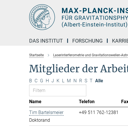
Hauptinhalt
DAS INSTITUT
FORSCHUNG
KARRI
Startseite
Laserinterferometrie und Gravitationswellen-Ast
Mitglieder der Arbe
B
C
G
H
J
K
L
M
N
R
S
T
Alle
Name
Telefon
Fa
Tim Bartelsmeier
+49 511 762-12381
Doktorand