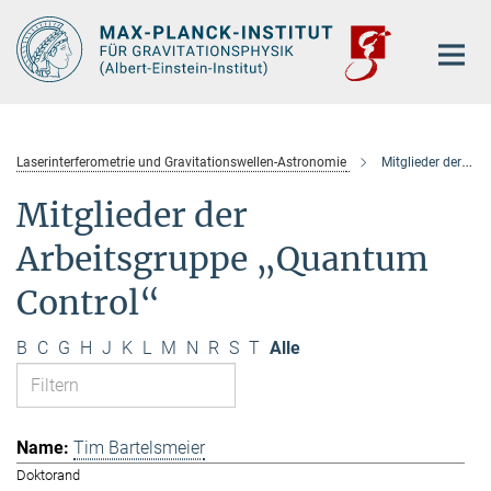
Hauptinhalt
Laserinterferometrie und Gravitationswellen-Astronomie
Mitglieder der Arbeitsgruppe „Quantum Control“
Mitglieder der
Arbeitsgruppe „Quantum
Control“
B
C
G
H
J
K
L
M
N
R
S
T
Alle
Tim Bartelsmeier
Doktorand