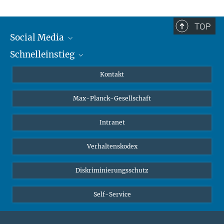
TOP
Social Media
Schnelleinstieg
Mastodon
YouTube
Wissenschaftler*innen
Kontakt
Studierende
Max-Planck-Gesellschaft
Schüler*innen
Journalist*innen
Intranet
Öffentlichkeit
Verhaltenskodex
Alumnae | Alumni
Bewerber*innen
Diskriminierungsschutz
Self-Service