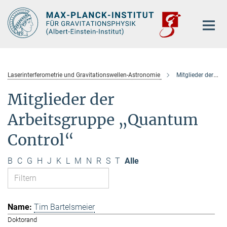
Hauptinhalt
Laserinterferometrie und Gravitationswellen-Astronomie
Mitglieder der Arbeitsgruppe „Quantum Control“
Mitglieder der
Arbeitsgruppe „Quantum
Control“
B
C
G
H
J
K
L
M
N
R
S
T
Alle
Tim Bartelsmeier
Doktorand