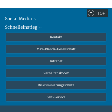
TOP
Social Media
Schnelleinstieg
Mastodon
YouTube
Wissenschaftler*innen
Kontakt
Studierende
Max-Planck-Gesellschaft
Schüler*innen
Journalist*innen
Intranet
Öffentlichkeit
Verhaltenskodex
Alumnae | Alumni
Bewerber*innen
Diskriminierungsschutz
Self-Service