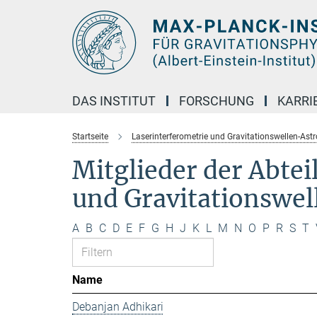
Hauptinhalt
DAS INSTITUT
FORSCHUNG
KARRI
Startseite
Laserinterferometrie und Gravitationswellen-Ast
Mitglieder der Abte
und Gravitationswe
A
B
C
D
E
F
G
H
J
K
L
M
N
O
P
R
S
T
Name
Debanjan Adhikari