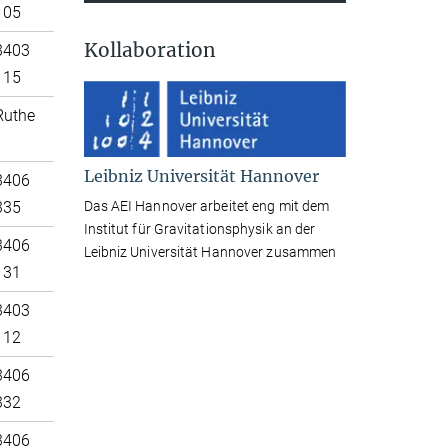
105
Kollaboration
3403
115
Ruthe
Leibniz Universität Hannover
3406
Das AEI Hannover arbeitet eng mit dem
335
Institut für Gravitationsphysik an der
3406
Leibniz Universität Hannover zusammen
131
3403
112
3406
332
3406