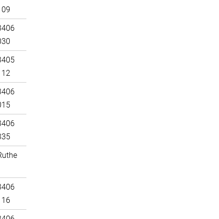
109
3406
030
3405
112
3406
015
3406
335
Ruthe
3406
116
3406