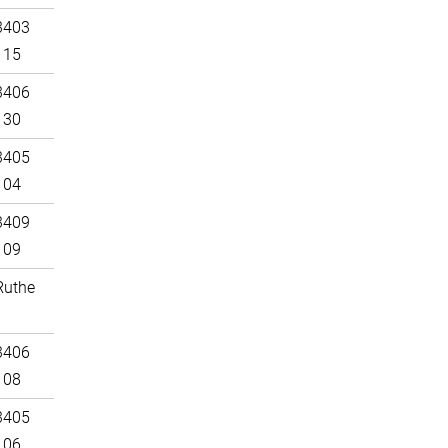
3403
115
3406
130
3405
104
3409
109
Ruthe
3406
108
3405
106