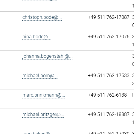
christoph.bode@...
+49 511 762-17087
nina.bode@...
+49 511 762-17076
johanna.bogenstahl@...
michael.born@...
+49 511 762-17533
marc.brinkmann@...
+49 511 762-6138
michael.britzger@...
+49 511 762-18887
iouri.bykov@...
+49 511 762-17030