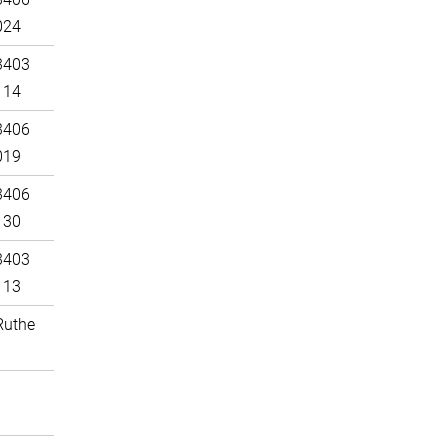
024
3403
114
3406
019
3406
130
3403
113
Ruthe