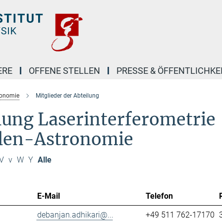
ERE
OFFENE STELLEN
PRESSE & ÖFFENTLICHKE
ronomie
Mitglieder der Abteilung
ilung Laserinterferometrie
llen-Astronomie
V
v
W
Y
Alle
E-Mail
Telefon
debanjan.adhikari@...
+49 511 762-17170