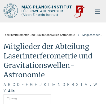
Hauptinhalt
Laserinterferometrie und Gravitationswellen-Astronomie
Mitglieder der Abteilung
Mitglieder der Abteilung
Laserinterferometrie und
Gravitationswellen-
Astronomie
A
B
C
D
E
F
G
H
J
K
L
M
N
O
P
R
S
T
V
v
W
Y
Alle