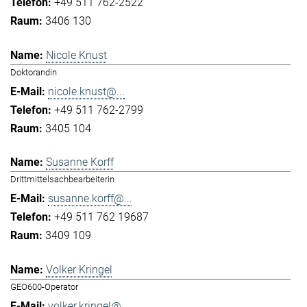
+49 511 762-2522
3406 130
Nicole Knust
Doktorandin
nicole.knust@...
+49 511 762-2799
3405 104
Susanne Korff
Drittmittelsachbearbeiterin
susanne.korff@...
+49 511 762 19687
3409 109
Volker Kringel
GEO600-Operator
volker.kringel@...