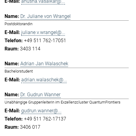
anusha.vasaikar@...
Dr. Juliane von Wrangel
Postdoktorandin
juliane.v.wrangel@...
+49 511 762-17051
3403 114
Adrian Jan Walaschek
Bachelorstudent
adrian.walaschek@...
Dr. Gudrun Wanner
Unabhängige Gruppenleiterin im Exzellenzcluster QuantumFrontiers
gudrun.wanner@...
+49 511 762-17137
3406 017