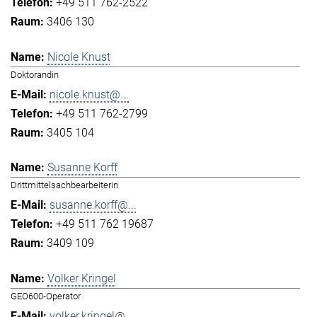
+49 511 762-2522
3406 130
Nicole Knust
Doktorandin
nicole.knust@...
+49 511 762-2799
3405 104
Susanne Korff
Drittmittelsachbearbeiterin
susanne.korff@...
+49 511 762 19687
3409 109
Volker Kringel
GEO600-Operator
volker.kringel@...