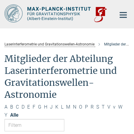
Hauptinhalt
Laserinterferometrie und Gravitationswellen-Astronomie
Mitglieder der Abteilung
Mitglieder der Abteilung
Laserinterferometrie und
Gravitationswellen-
Astronomie
A
B
C
D
E
F
G
H
J
K
L
M
N
O
P
R
S
T
V
v
W
Y
Alle