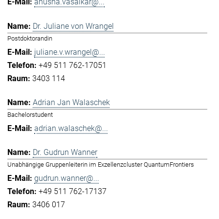
anusha.vasaikar@...
Dr. Juliane von Wrangel
Postdoktorandin
juliane.v.wrangel@...
+49 511 762-17051
3403 114
Adrian Jan Walaschek
Bachelorstudent
adrian.walaschek@...
Dr. Gudrun Wanner
Unabhängige Gruppenleiterin im Exzellenzcluster QuantumFrontiers
gudrun.wanner@...
+49 511 762-17137
3406 017