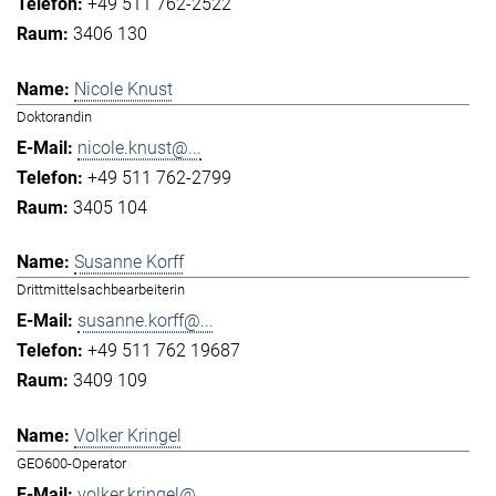
+49 511 762-2522
3406 130
Nicole Knust
Doktorandin
nicole.knust@...
+49 511 762-2799
3405 104
Susanne Korff
Drittmittelsachbearbeiterin
susanne.korff@...
+49 511 762 19687
3409 109
Volker Kringel
GEO600-Operator
volker.kringel@...