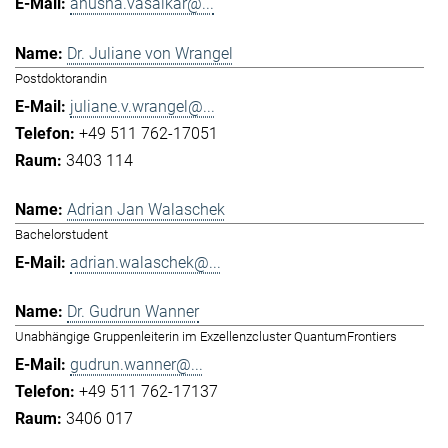
anusha.vasaikar@...
Dr. Juliane von Wrangel
Postdoktorandin
juliane.v.wrangel@...
+49 511 762-17051
3403 114
Adrian Jan Walaschek
Bachelorstudent
adrian.walaschek@...
Dr. Gudrun Wanner
Unabhängige Gruppenleiterin im Exzellenzcluster QuantumFrontiers
gudrun.wanner@...
+49 511 762-17137
3406 017