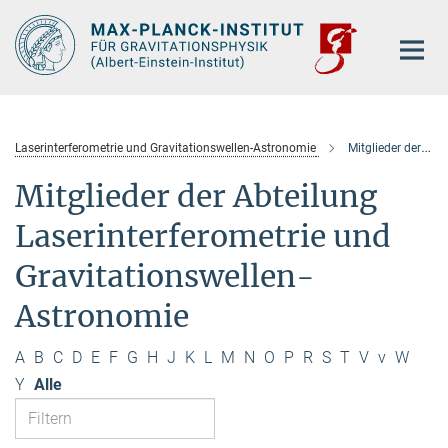
Hauptinhalt
Laserinterferometrie und Gravitationswellen-Astronomie
Mitglieder der Abteilung
Mitglieder der Abteilung
Laserinterferometrie und
Gravitationswellen-
Astronomie
A
B
C
D
E
F
G
H
J
K
L
M
N
O
P
R
S
T
V
v
W
Y
Alle