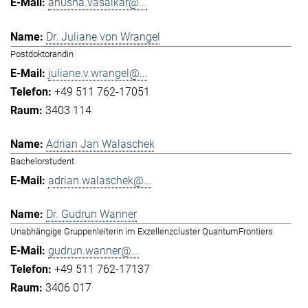
anusha.vasaikar@...
Dr. Juliane von Wrangel
Postdoktorandin
juliane.v.wrangel@...
+49 511 762-17051
3403 114
Adrian Jan Walaschek
Bachelorstudent
adrian.walaschek@...
Dr. Gudrun Wanner
Unabhängige Gruppenleiterin im Exzellenzcluster QuantumFrontiers
gudrun.wanner@...
+49 511 762-17137
3406 017