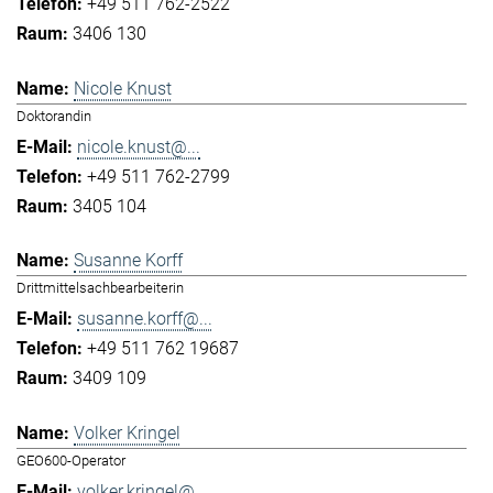
+49 511 762-2522
3406 130
Nicole Knust
Doktorandin
nicole.knust@...
+49 511 762-2799
3405 104
Susanne Korff
Drittmittelsachbearbeiterin
susanne.korff@...
+49 511 762 19687
3409 109
Volker Kringel
GEO600-Operator
volker.kringel@...