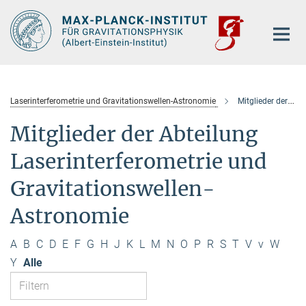
Hauptinhalt
Laserinterferometrie und Gravitationswellen-Astronomie
Mitglieder der Abteilung
Mitglieder der Abteilung
Laserinterferometrie und
Gravitationswellen-
Astronomie
A
B
C
D
E
F
G
H
J
K
L
M
N
O
P
R
S
T
V
v
W
Y
Alle