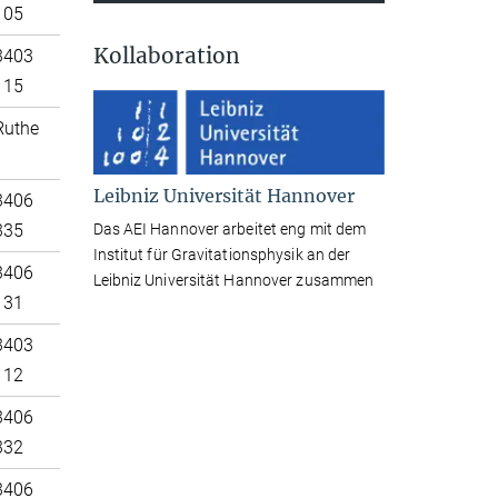
105
Kollaboration
3403
115
Ruthe
Leibniz Universität Hannover
3406
Das AEI Hannover arbeitet eng mit dem
335
Institut für Gravitationsphysik an der
3406
Leibniz Universität Hannover zusammen
131
3403
112
3406
332
3406