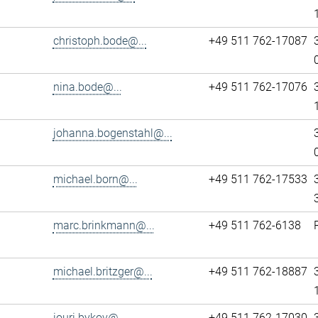
christoph.bode@...
+49 511 762-17087
nina.bode@...
+49 511 762-17076
johanna.bogenstahl@...
michael.born@...
+49 511 762-17533
marc.brinkmann@...
+49 511 762-6138
michael.britzger@...
+49 511 762-18887
iouri.bykov@...
+49 511 762-17030