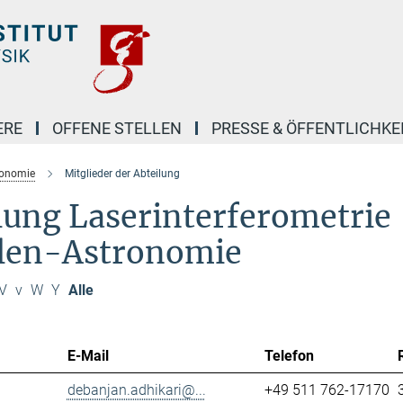
ERE
OFFENE STELLEN
PRESSE & ÖFFENTLICHKE
ronomie
Mitglieder der Abteilung
ilung Laserinterferometrie
llen-Astronomie
V
v
W
Y
Alle
E-Mail
Telefon
debanjan.adhikari@...
+49 511 762-17170