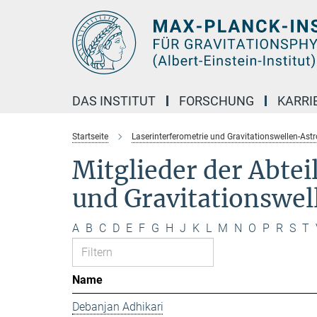
Hauptinhalt
DAS INSTITUT
FORSCHUNG
KARRI
Startseite
Laserinterferometrie und Gravitationswellen-Ast
Mitglieder der Abte
und Gravitationswe
A
B
C
D
E
F
G
H
J
K
L
M
N
O
P
R
S
T
Name
Debanjan Adhikari