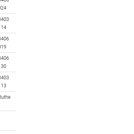
024
3403
114
3406
019
3406
130
3403
113
Ruthe