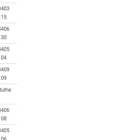
3403
115
3406
130
3405
104
3409
109
Ruthe
3406
108
3405
106