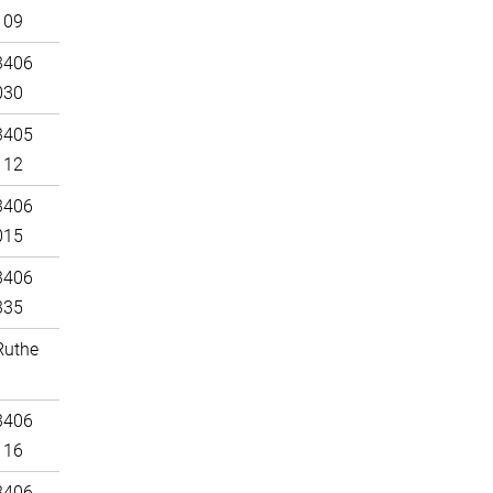
109
3406
030
3405
112
3406
015
3406
335
Ruthe
3406
116
3406