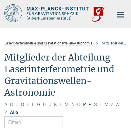
Hauptinhalt
Laserinterferometrie und Gravitationswellen-Astronomie
Mitglieder der Abteilung
Mitglieder der Abteilung
Laserinterferometrie und
Gravitationswellen-
Astronomie
A
B
C
D
E
F
G
H
J
K
L
M
N
O
P
R
S
T
V
v
W
Y
Alle