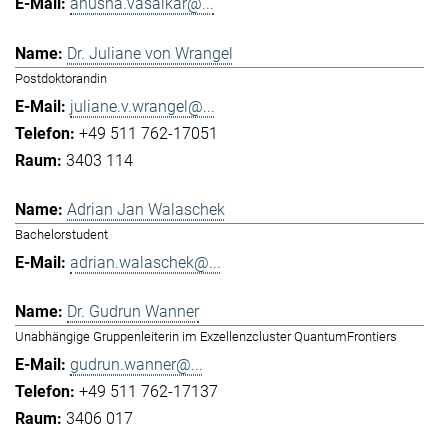
anusha.vasaikar@...
Dr. Juliane von Wrangel
Postdoktorandin
juliane.v.wrangel@...
+49 511 762-17051
3403 114
Adrian Jan Walaschek
Bachelorstudent
adrian.walaschek@...
Dr. Gudrun Wanner
Unabhängige Gruppenleiterin im Exzellenzcluster QuantumFrontiers
gudrun.wanner@...
+49 511 762-17137
3406 017