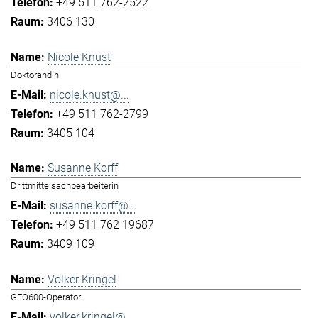
+49 511 762-2522
3406 130
Nicole Knust
Doktorandin
nicole.knust@...
+49 511 762-2799
3405 104
Susanne Korff
Drittmittelsachbearbeiterin
susanne.korff@...
+49 511 762 19687
3409 109
Volker Kringel
GEO600-Operator
volker.kringel@...