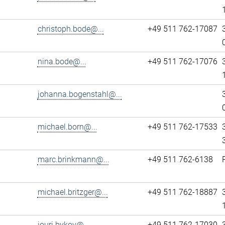
christoph.bode@...
+49 511 762-17087
nina.bode@...
+49 511 762-17076
johanna.bogenstahl@...
michael.born@...
+49 511 762-17533
marc.brinkmann@...
+49 511 762-6138
michael.britzger@...
+49 511 762-18887
iouri.bykov@...
+49 511 762-17030