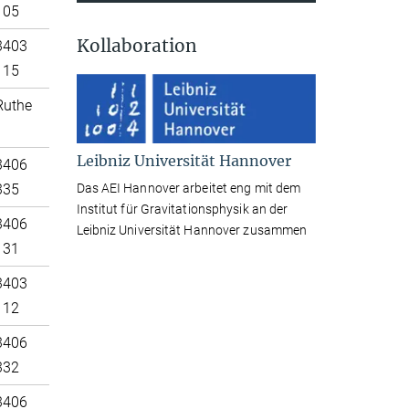
105
Kollaboration
3403
115
Ruthe
Leibniz Universität Hannover
3406
Das AEI Hannover arbeitet eng mit dem
335
Institut für Gravitationsphysik an der
3406
Leibniz Universität Hannover zusammen
131
3403
112
3406
332
3406