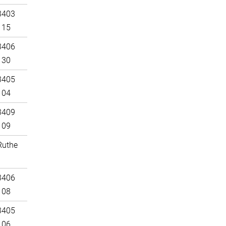
3403
115
3406
130
3405
104
3409
109
Ruthe
3406
108
3405
106