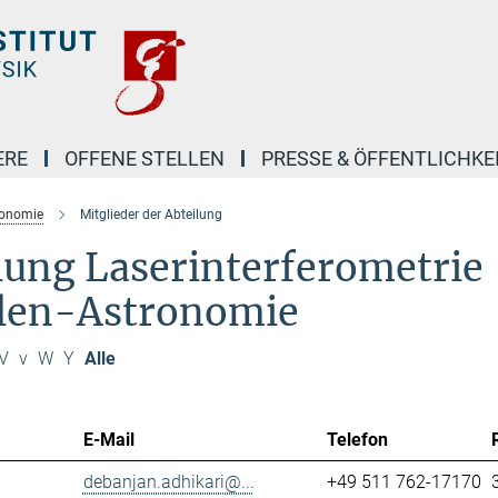
ERE
OFFENE STELLEN
PRESSE & ÖFFENTLICHKE
ronomie
Mitglieder der Abteilung
ilung Laserinterferometrie
llen-Astronomie
V
v
W
Y
Alle
E-Mail
Telefon
debanjan.adhikari@...
+49 511 762-17170