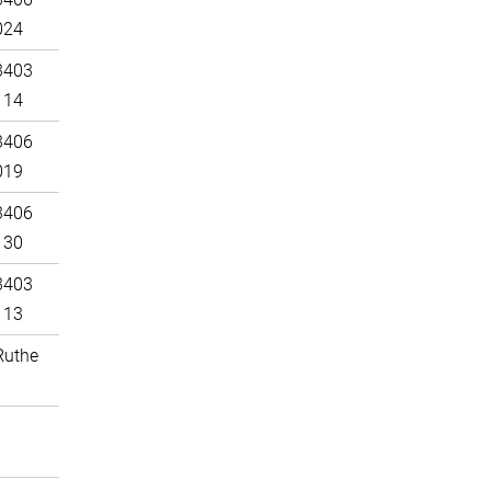
024
3403
114
3406
019
3406
130
3403
113
Ruthe