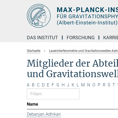
Hauptinhalt
DAS INSTITUT
FORSCHUNG
KARRI
Startseite
Laserinterferometrie und Gravitationswellen-Ast
Mitglieder der Abte
und Gravitationswe
A
B
C
D
E
F
G
H
J
K
L
M
N
O
P
R
S
T
Name
Debanjan Adhikari