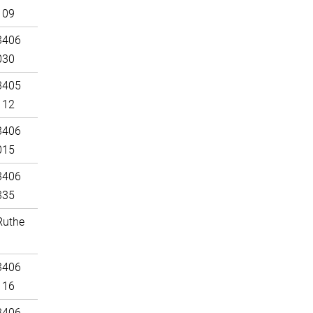
109
3406
030
3405
112
3406
015
3406
335
Ruthe
3406
116
3406