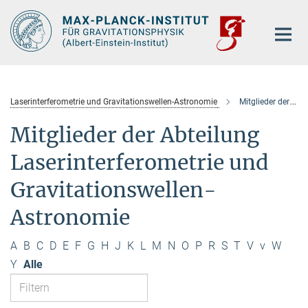
Hauptinhalt
Laserinterferometrie und Gravitationswellen-Astronomie
Mitglieder der Abteilung
Mitglieder der Abteilung
Laserinterferometrie und
Gravitationswellen-
Astronomie
A
B
C
D
E
F
G
H
J
K
L
M
N
O
P
R
S
T
V
v
W
Y
Alle