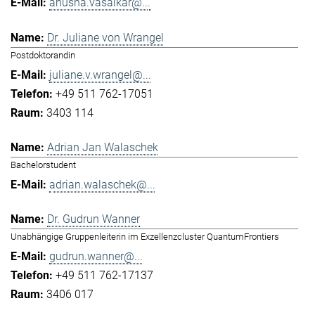
anusha.vasaikar@...
Dr. Juliane von Wrangel
Postdoktorandin
juliane.v.wrangel@...
+49 511 762-17051
3403 114
Adrian Jan Walaschek
Bachelorstudent
adrian.walaschek@...
Dr. Gudrun Wanner
Unabhängige Gruppenleiterin im Exzellenzcluster QuantumFrontiers
gudrun.wanner@...
+49 511 762-17137
3406 017