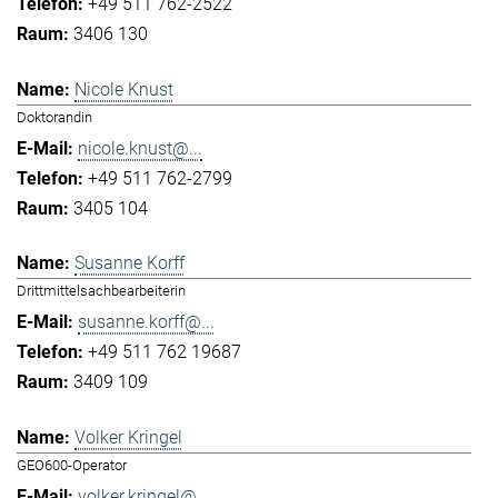
+49 511 762-2522
3406 130
Nicole Knust
Doktorandin
nicole.knust@...
+49 511 762-2799
3405 104
Susanne Korff
Drittmittelsachbearbeiterin
susanne.korff@...
+49 511 762 19687
3409 109
Volker Kringel
GEO600-Operator
volker.kringel@...