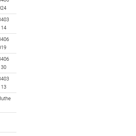
024
3403
114
3406
019
3406
130
3403
113
Ruthe