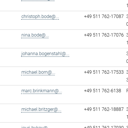
christoph.bode@...
+49 511 762-17087
nina.bode@...
+49 511 762-17076
johanna.bogenstahl@...
michael.born@...
+49 511 762-17533
marc.brinkmann@...
+49 511 762-6138
michael.britzger@...
+49 511 762-18887
iouri.bykov@...
+49 511 762-17030