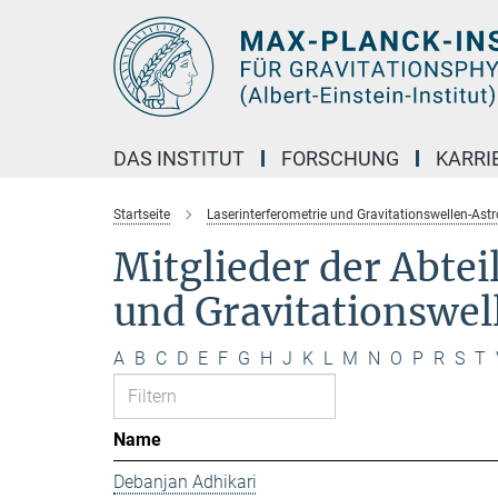
Hauptinhalt
DAS INSTITUT
FORSCHUNG
KARRI
Startseite
Laserinterferometrie und Gravitationswellen-Ast
Mitglieder der Abte
und Gravitationswe
A
B
C
D
E
F
G
H
J
K
L
M
N
O
P
R
S
T
Name
Debanjan Adhikari