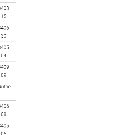
3403
115
3406
130
3405
104
3409
109
Ruthe
3406
108
3405
106