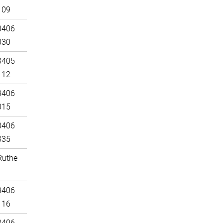
109
3406
030
3405
112
3406
015
3406
335
Ruthe
3406
116
3406