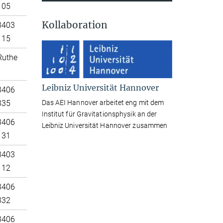
105
Kollaboration
3403
115
Ruthe
Leibniz Universität Hannover
3406
Das AEI Hannover arbeitet eng mit dem
335
Institut für Gravitationsphysik an der
3406
Leibniz Universität Hannover zusammen
131
3403
112
3406
332
3406