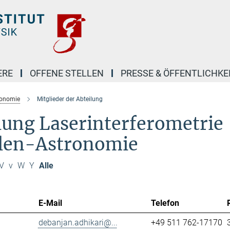
ERE
OFFENE STELLEN
PRESSE & ÖFFENTLICHKE
ronomie
Mitglieder der Abteilung
ilung Laserinterferometrie
llen-Astronomie
V
v
W
Y
Alle
E-Mail
Telefon
debanjan.adhikari@...
+49 511 762-17170