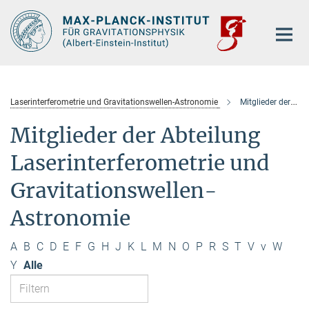
Hauptinhalt
Laserinterferometrie und Gravitationswellen-Astronomie
Mitglieder der Abteilung
Mitglieder der Abteilung
Laserinterferometrie und
Gravitationswellen-
Astronomie
A
B
C
D
E
F
G
H
J
K
L
M
N
O
P
R
S
T
V
v
W
Y
Alle