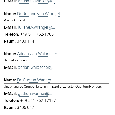
anusha.vasaikar@...
Dr. Juliane von Wrangel
Postdoktorandin
juliane.v.wrangel@...
+49 511 762-17051
3403 114
Adrian Jan Walaschek
Bachelorstudent
adrian.walaschek@...
Dr. Gudrun Wanner
Unabhängige Gruppenleiterin im Exzellenzcluster QuantumFrontiers
gudrun.wanner@...
+49 511 762-17137
3406 017