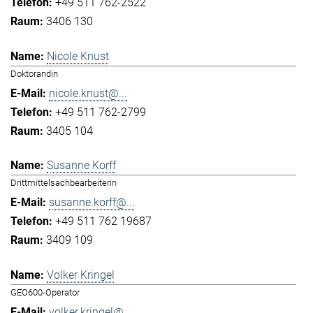
+49 511 762-2522
3406 130
Nicole Knust
Doktorandin
nicole.knust@...
+49 511 762-2799
3405 104
Susanne Korff
Drittmittelsachbearbeiterin
susanne.korff@...
+49 511 762 19687
3409 109
Volker Kringel
GEO600-Operator
volker.kringel@...