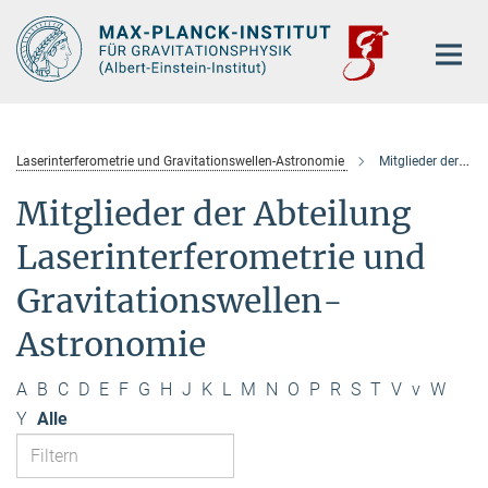
Hauptinhalt
Laserinterferometrie und Gravitationswellen-Astronomie
Mitglieder der Abteilung
Mitglieder der Abteilung
Laserinterferometrie und
Gravitationswellen-
Astronomie
A
B
C
D
E
F
G
H
J
K
L
M
N
O
P
R
S
T
V
v
W
Y
Alle