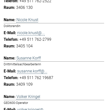
+49 511 762-2522
3406 130
Nicole Knust
Doktorandin
nicole.knust@...
+49 511 762-2799
3405 104
Susanne Korff
Drittmittelsachbearbeiterin
susanne.korff@...
+49 511 762 19687
3409 109
Volker Kringel
GEO600-Operator
volker.kringel@...