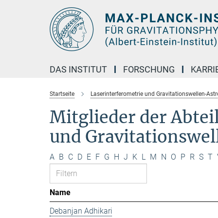
Hauptinhalt
DAS INSTITUT
FORSCHUNG
KARRI
Startseite
Laserinterferometrie und Gravitationswellen-Ast
Mitglieder der Abte
und Gravitationswe
A
B
C
D
E
F
G
H
J
K
L
M
N
O
P
R
S
T
Name
Debanjan Adhikari