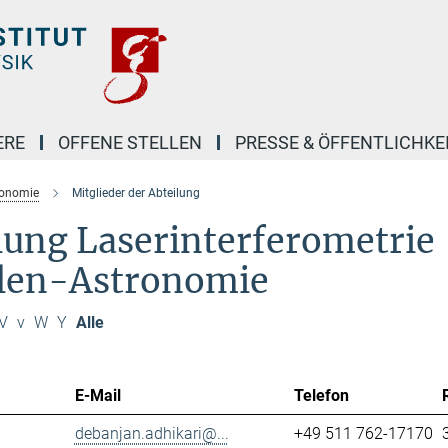
ERE
OFFENE STELLEN
PRESSE & ÖFFENTLICHKE
ronomie
Mitglieder der Abteilung
ilung Laserinterferometrie
llen-Astronomie
V
v
W
Y
Alle
E-Mail
Telefon
debanjan.adhikari@...
+49 511 762-17170