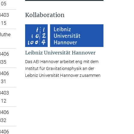
105
Kollaboration
3403
115
Ruthe
Leibniz Universität Hannover
3406
Das AEI Hannover arbeitet eng mit dem
335
Institut für Gravitationsphysik an der
3406
Leibniz Universität Hannover zusammen
131
3403
112
3406
332
3406