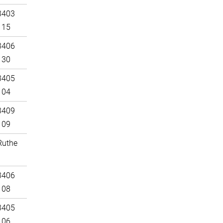
3403
115
3406
130
3405
104
3409
109
Ruthe
3406
108
3405
106