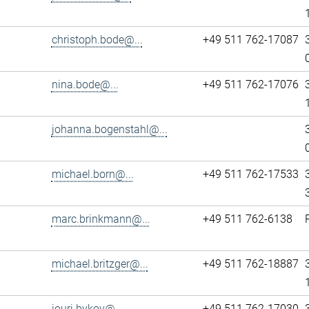
christoph.bode@...
+49 511 762-17087
nina.bode@...
+49 511 762-17076
johanna.bogenstahl@...
michael.born@...
+49 511 762-17533
marc.brinkmann@...
+49 511 762-6138
michael.britzger@...
+49 511 762-18887
iouri.bykov@...
+49 511 762-17030