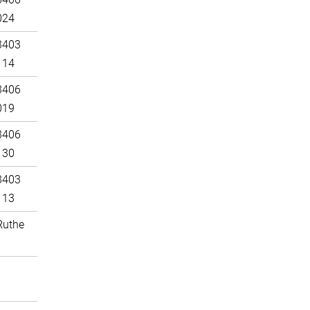
024
3403
114
3406
019
3406
130
3403
113
Ruthe