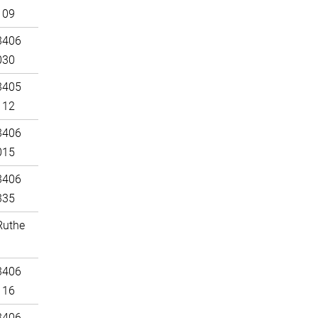
109
3406
030
3405
112
3406
015
3406
335
Ruthe
3406
116
3406