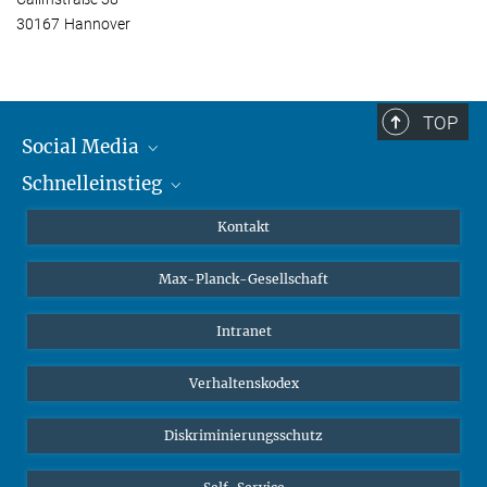
30167 Hannover
TOP
Social Media
Schnelleinstieg
Mastodon
YouTube
Wissenschaftler*innen
Kontakt
Studierende
Max-Planck-Gesellschaft
Schüler*innen
Journalist*innen
Intranet
Öffentlichkeit
Verhaltenskodex
Alumnae | Alumni
Bewerber*innen
Diskriminierungsschutz