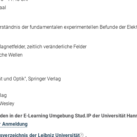
aal
ständnis der fundamentalen experimentellen Befunde der Elektr
Magnetfelder, zeitlich veränderliche Felder
che Wellen
t und Optik", Springer Verlag
rlag
-Wesley
rden in der E-Learning Umgebung Stud.IP der Universität Han
r Anmeldung
verzeichnis der Leibniz Universität
.