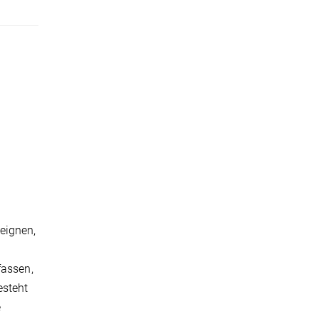
eignen,
fassen,
esteht
e