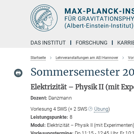
Hauptinhalt
DAS INSTITUT
FORSCHUNG
KARRI
Startseite
Lehrveranstaltungen am AEI Hannover
Vor
Sommersemester 20
Elektrizität –
Physik II (mit Ex
Dozent:
Danzmann
Vorlesung 4 SWS (+ 2 SWS
Übung
)
Leistungspunkte:
8
Modul:
Elektrizität – Physik II (mit Experimenten),
Vorlesungstermine:
Do 11:15 - 12:45 Uhr, Fr 10: