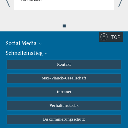
◼
TOP
Social Media
Schnelleinstieg
Mastodon
YouTube
Wissenschaftler*innen
Kontakt
Studierende
Max-Planck-Gesellschaft
Schüler*innen
Journalist*innen
Intranet
Öffentlichkeit
Verhaltenskodex
Alumnae | Alumni
Bewerber*innen
Diskriminierungsschutz