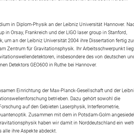
udium in Diplom-Physik an der Leibniz Universität Hannover. Na
 in Orsay, Frankreich und der LIGO laser group in Stanford,
, um an der Leibniz Universität 2004 ihre Dissertation fertig zus
 am Zentrum für Gravitationsphysik. Ihr Arbeitsschwerpunkt liegt
avitationswellendetektoren, insbesondere des von deutschen un
enen Detektors GEO600 in Ruthe bei Hannover.
k
nsamen Einrichtung der Max-Planck-Gesellschaft und der Leibn
tationswellenforschung betrieben. Dazu gehört sowohl die
rschung auf den Gebieten Laserphysik, Interferometrie,
d Quantenoptik. Zusammen mit dem in Potsdam-Golm angesiede
Gravitationsphysik haben wir damit in Norddeutschland ein welt
 alle ihre Aspekte abdeckt.