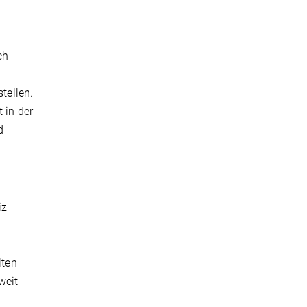
ch
tellen.
 in der
d
iz
lten
weit