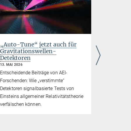
„Auto-Tune“ jetzt auch für
Tests de
Gravitationswellen-
Relativi
Detektoren
Gravitat
Beobach
13. MAI 2026
11. MAI 2026
Entscheidende Beiträge von AEI-
Aktuelle L
Forschenden: Wie „verstimmte“
stellen Ein
Detektoren signalbasierte Tests von
Probe
Einsteins allgemeiner Relativitätstheorie
verfälschen können.