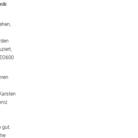
nik
ehen,
rden
ziert,
GEO600
hren
 Karsten
bniz
 gut,
che