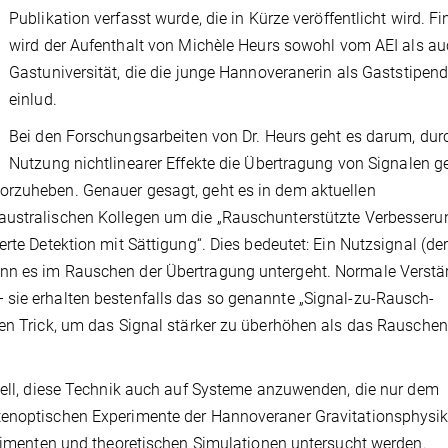
Publikation verfasst wurde, die in Kürze veröffentlicht wird. Fi
wird der Aufenthalt von Michèle Heurs sowohl vom AEI als au
Gastuniversität, die die junge Hannoveranerin als Gaststipend
einlud.
Bei den Forschungsarbeiten von Dr. Heurs geht es darum, dur
Nutzung nichtlinearer Effekte die Übertragung von Signalen ge
orzuheben. Genauer gesagt, geht es in dem aktuellen
australischen Kollegen um die „Rauschunterstützte Verbesseru
rte Detektion mit Sättigung“. Dies bedeutet: Ein Nutzsignal (de
nn es im Rauschen der Übertragung untergeht. Normale Verstä
 sie erhalten bestenfalls das so genannte „Signal-zu-Rausch-
nen Trick, um das Signal stärker zu überhöhen als das Rauschen
piell, diese Technik auch auf Systeme anzuwenden, die nur dem
tenoptischen Experimente der Hannoveraner Gravitationsphysik
perimenten und theoretischen Simulationen untersucht werden.