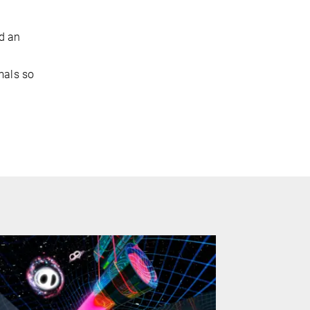
d an
mals so