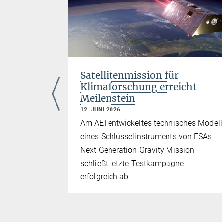
tion aus
Satellitenmission für
en-
Klimaforschung erreicht
Meilenstein
12. JUNI 2026
mbH liefert
Am AEI entwickeltes technisches Modell
biles
eines Schlüsselinstruments von ESAs
ptische
Next Generation Gravity Mission
schließt letzte Testkampagne
erfolgreich ab