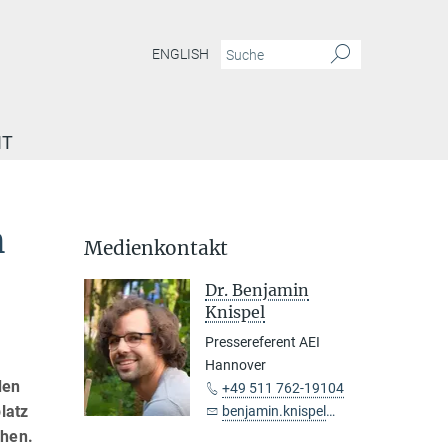
ENGLISH
IT
n
Medienkontakt
Dr. Benjamin
Knispel
Pressereferent AEI
Hannover
den
+49 511 762-19104
latz
benjamin.knispel@...
chen.