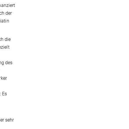
nanziert
ch der
iatin
ch die
zielt
ng des
r
rker
: Es
er sehr