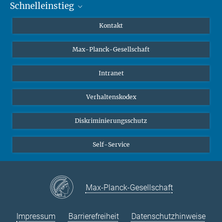
Schnelleinstieg
Mastodon
YouTube
Wissenschaftler*innen
Kontakt
Studierende
Max-Planck-Gesellschaft
Schüler*innen
Journalist*innen
Intranet
Öffentlichkeit
Verhaltenskodex
Alumnae | Alumni
Bewerber*innen
Diskriminierungsschutz
Self-Service
Max-Planck-Gesellschaft
Impressum
Barrierefreiheit
Datenschutzhinweise