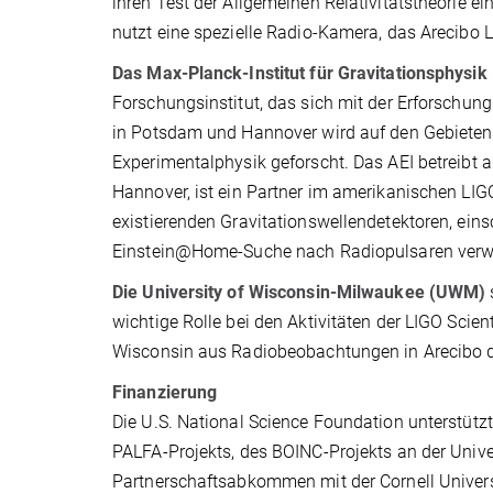
ihren Test der Allgemeinen Relativitätstheorie e
nutzt eine spezielle Radio-Kamera, das Arecibo 
Das Max-Planck-Institut für Gravitationsphysik (
Forschungsinstitut, das sich mit der Erforschung 
in Potsdam und Hannover wird auf den Gebieten 
Experimentalphysik geforscht. Das AEI betreibt
Hannover, ist ein Partner im amerikanischen LIGO-
existierenden Gravitationswellendetektoren, einsch
Einstein@Home-Suche nach Radiopulsaren verwe
Die University of Wisconsin-Milwaukee (UWM)
wichtige Rolle bei den Aktivitäten der LIGO Sci
Wisconsin aus Radiobeobachtungen in Arecibo du
Finanzierung
Die U.S. National Science Foundation unterstütz
PALFA-Projekts, des BOINC-Projekts an der Univer
Partnerschaftsabkommen mit der Cornell Univers