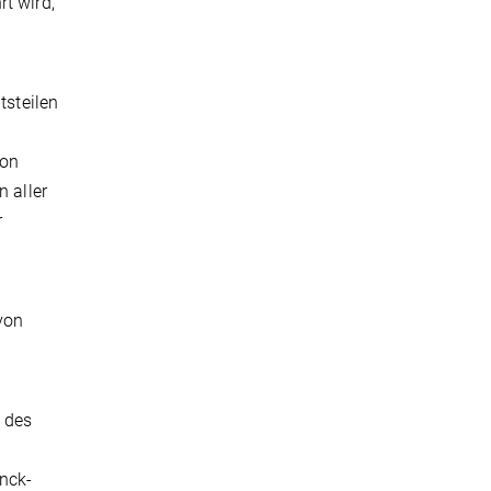
t wird,
tsteilen
von
n aller
r
von
, des
nck-