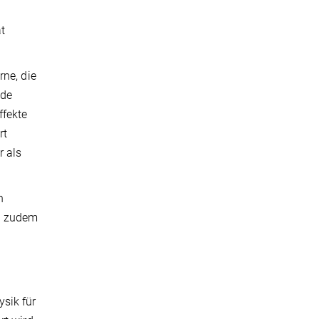
t
rne, die
nde
ffekte
rt
r als
n
en zudem
sik für