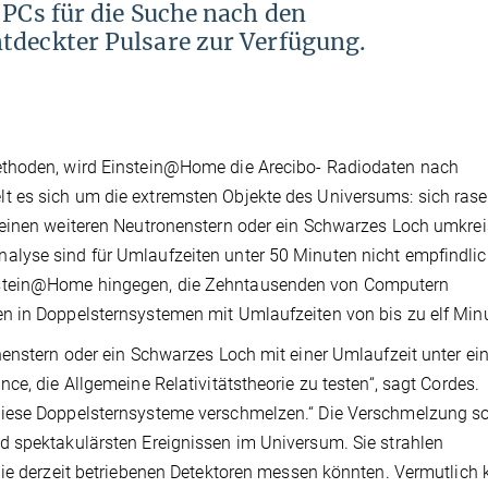
 PCs für die Suche nach den
tdeckter Pulsare zur Verfügung.
ethoden, wird Einstein@Home die Arecibo- Radiodaten nach
 es sich um die extremsten Objekte des Universums: sich ras
 einen weiteren Neutronenstern oder ein Schwarzes Loch umkrei
lyse sind für Umlaufzeiten unter 50 Minuten nicht empfindli
nstein@Home hingegen, die Zehntausenden von Computern
n in Doppelsternsystemen mit Umlaufzeiten von bis zu elf Min
nenstern oder ein Schwarzes Loch mit einer Umlaufzeit unter ein
ce, die Allgemeine Relativitätstheorie zu testen“, sagt Cordes.
diese Doppelsternsysteme verschmelzen.“ Die Verschmelzung so
d spektakulärsten Ereignissen im Universum. Sie strahlen
 die derzeit betriebenen Detektoren messen könnten. Vermutlic