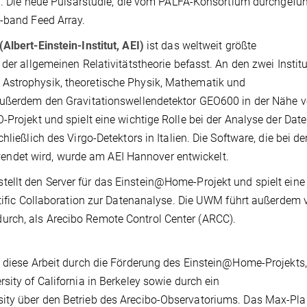
in. Die neue Pulsarstudie, die vom PALFA-Konsortium durchgeführ
L-band Feed Array.
Albert-Einstein-Institut, AEI)
ist das weltweit größte
der allgemeinen Relativitätstheorie befasst. An den zwei Institu
Astrophysik, theoretische Physik, Mathematik und
 außerdem den Gravitationswellendetektor GEO600 in der Nähe 
Projekt und spielt eine wichtige Rolle bei der Analyse der Date
ließlich des Virgo-Detektors in Italien. Die Software, die bei de
ndet wird, wurde am AEI Hannover entwickelt.
stellt den Server für das Einstein@Home-Projekt und spielt eine
entific Collaboration zur Datenanalyse. Die UWM führt außerdem 
rch, als Arecibo Remote Control Center (ARCC).
t diese Arbeit durch die Förderung des Einstein@Home-Projekts
sity of California in Berkeley sowie durch ein
ity über den Betrieb des Arecibo-Observatoriums. Das Max-Pla