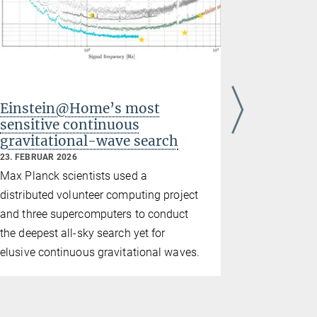
Einstein@Home’s most
Tagung 
sensitive continuous
Hawking
gravitational-wave search
Hannov
23. FEBRUAR 2026
9. DEZEMBER
Max Planck scientists used a
Ehemalige 
distributed volunteer computing project
renommiert
and three supercomputers to conduct
AEI
the deepest all-sky search yet for
elusive continuous gravitational waves.