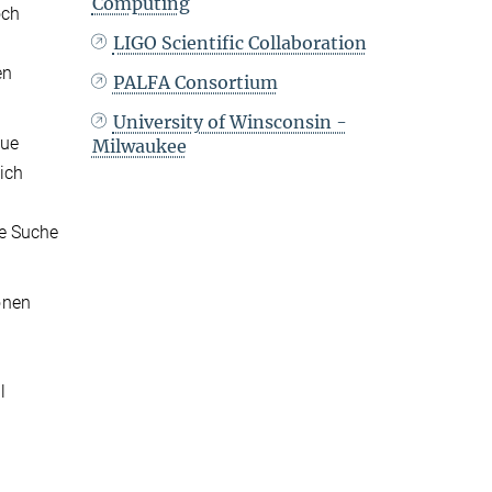
Computing
och
LIGO Scientific Collaboration
en
PALFA Consortium
University of Winsconsin -
eue
Milwaukee
ich
ie Suche
onen
l