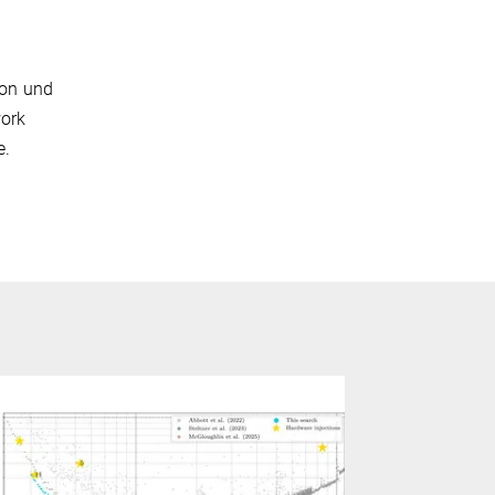
ion und
work
e.