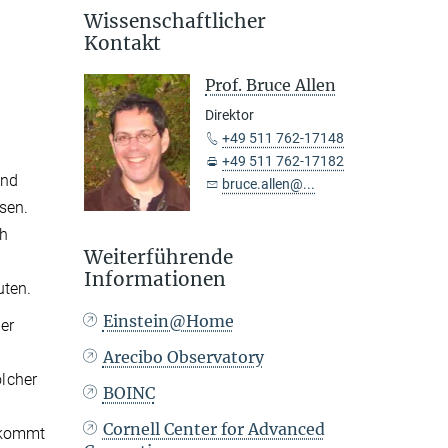
Wissenschaftlicher
Kontakt
Prof. Bruce Allen
Direktor
+49 511 762-17148
+49 511 762-17182
end
bruce.allen@...
sen.
ch
Weiterführende
Informationen
uten.
Einstein@Home
er
Arecibo Observatory
lcher
BOINC
Cornell Center for Advanced
h kommt