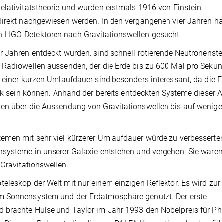
elativitätstheorie und wurden erstmals 1916 von Einstein
direkt nachgewiesen werden. In den vergangenen vier Jahren ha
 LIGO-Detektoren nach Gravitationswellen gesucht.
r Jahren entdeckt wurden, sind schnell rotierende Neutronenste
s Radiowellen aussenden, der die Erde bis zu 600 Mal pro Seku
 einer kurzen Umlaufdauer sind besonders interessant, da die E
ark sein können. Anhand der bereits entdeckten Systeme dieser A
en über die Aussendung von Gravitationswellen bis auf wenige
temen mit sehr viel kürzerer Umlaufdauer würde zu verbesserte
rnsysteme in unserer Galaxie entstehen und vergehen. Sie wär
 Gravitationswellen.
teleskop der Welt mit nur einem einzigen Reflektor. Es wird zur
im Sonnensystem und der Erdatmosphäre genutzt. Der erste
 brachte Hulse und Taylor im Jahr 1993 den Nobelpreis für Phy