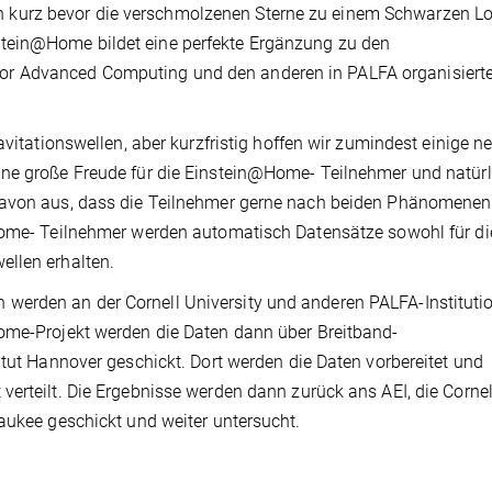
kurz bevor die verschmolzenen Sterne zu einem Schwarzen L
tein@Home bildet eine perfekte Ergänzung zu den
r Advanced Computing und den anderen in PALFA organisiert
avitationswellen, aber kurzfristig hoffen wir zumindest einige n
ine große Freude für die Einstein@Home- Teilnehmer und natürl
 davon aus, dass die Teilnehmer gerne nach beiden Phänomenen
@Home- Teilnehmer werden automatisch Datensätze sowohl für d
ellen erhalten.
werden an der Cornell University und anderen PALFA-Instituti
Home-Projekt werden die Daten dann über Breitband-
itut Hannover geschickt. Dort werden die Daten vorbereitet und
erteilt. Die Ergebnisse werden dann zurück ans AEI, die Cornel
aukee geschickt und weiter untersucht.