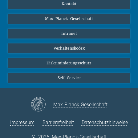
YouTube
Wissenschaftler*innen
Kontakt
Studierende
Max-Planck-Gesellschaft
Schüler*innen
Journalist*innen
Intranet
Öffentlichkeit
Verhaltenskodex
Alumnae | Alumni
Bewerber*innen
Diskriminierungsschutz
Self-Service
Max-Planck-Gesellschaft
Impressum
Barrierefreiheit
Datenschutzhinweise
©
2026, Max-Planck-Gesellschaft