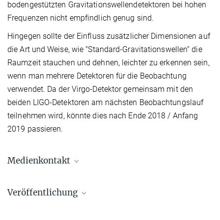
bodengestützten Gravitationswellendetektoren bei hohen
Frequenzen nicht empfindlich genug sind.
Hingegen sollte der Einfluss zusätzlicher Dimensionen auf
die Art und Weise, wie "Standard-Gravitationswellen“ die
Raumzeit stauchen und dehnen, leichter zu erkennen sein,
wenn man mehrere Detektoren für die Beobachtung
verwendet. Da der Virgo-Detektor gemeinsam mit den
beiden LIGO-Detektoren am nächsten Beobachtungslauf
teilnehmen wird, könnte dies nach Ende 2018 / Anfang
2019 passieren.
Medienkontakt
Dr. Elke Müller
Veröffentlichung
Forschungskoordinatorin, Pressereferentin AEI
Potsdam
Andriot, D. and Lucena Gómez, G.
+49 331 567-7303