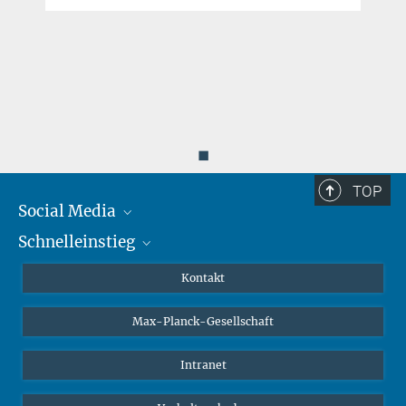
◼
TOP
Social Media
Schnelleinstieg
Mastodon
YouTube
Wissenschaftler*innen
Kontakt
Studierende
Max-Planck-Gesellschaft
Schüler*innen
Journalist*innen
Intranet
Öffentlichkeit