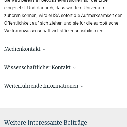
Sie wird bereits in Geodäsie-Missionen auf der Erde
eingesetzt. Und dadurch, dass wir dem Universum
zuhören können, wird eLISA sofort die Aufmerksamkeit der
Öffentlichkeit auf sich ziehen und sie für die europäische
Weltraumwissenschaft viel stärker sensibilisieren.
Medienkontakt
Dr. Benjamin Knispel
Wissenschaftlicher Kontakt
Pressereferent AEI Hannover
+49 511 762-19104
Prof. Dr. Dr. h.c. Karsten Danzmann
benjamin.knispel@...
Weiterführende Informationen
Emeritierter Direktor
+49 511 762-2356
eLISA-Homepage
+49 511 762-5861
karsten.danzmann@...
Weitere interessante Beiträge