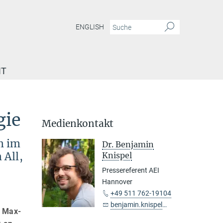
ENGLISH
IT
gie
Medienkontakt
m im
Dr. Benjamin
 All,
Knispel
Pressereferent AEI
Hannover
+49 511 762-19104
benjamin.knispel@...
s Max-