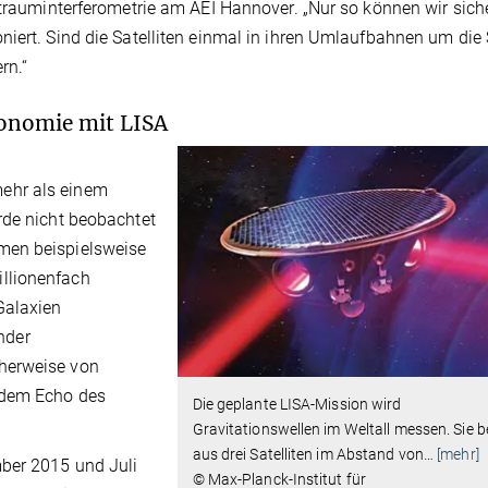
ltrauminterferometrie am AEI Hannover. „Nur so können wir siche
niert. Sind die Satelliten einmal in ihren Umlaufbahnen um die
rn.“
ronomie mit LISA
ehr als einem
rde nicht beobachtet
men beispielsweise
llionenfach
Galaxien
nder
herweise von
 dem Echo des
Die geplante LISA-Mission wird
Gravitationswellen im Weltall messen. Sie b
aus drei Satelliten im Abstand von
…
[mehr]
ber 2015 und Juli
© Max-Planck-Institut für