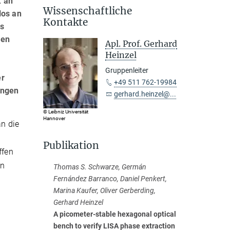
k an
Wissenschaftliche
los an
Kontakte
es
gen
Apl. Prof. Gerhard
Heinzel
Gruppenleiter
er
+49 511 762-19984
ungen
gerhard.heinzel@...
© Leibniz Universität
Hannover
n die
Publikation
ffen
un
Thomas S. Schwarze, Germán
Fernández Barranco, Daniel Penkert,
Marina Kaufer, Oliver Gerberding,
Gerhard Heinzel
A picometer-stable hexagonal optical
bench to verify LISA phase extraction