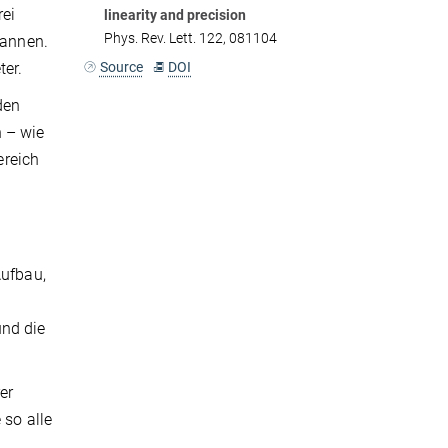
rei
linearity and precision
Phys. Rev. Lett. 122, 081104
pannen.
Source
DOI
ter.
den
n – wie
ereich
Aufbau,
und die
er
 so alle