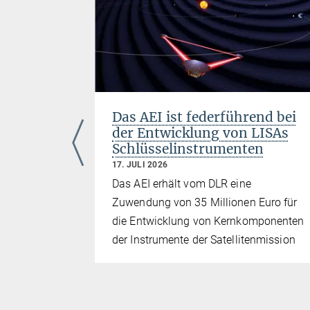
Das AEI ist federführend bei
ignal
der Entwicklung von LISAs
Schlüsselinstrumenten
f die
17. JULI 2026
Das AEI erhält vom DLR eine
Zuwendung von 35 Millionen Euro für
 mit
die Entwicklung von Kernkomponenten
AEI-
der Instrumente der Satellitenmission
Signal
ie bislang
itätstheorie