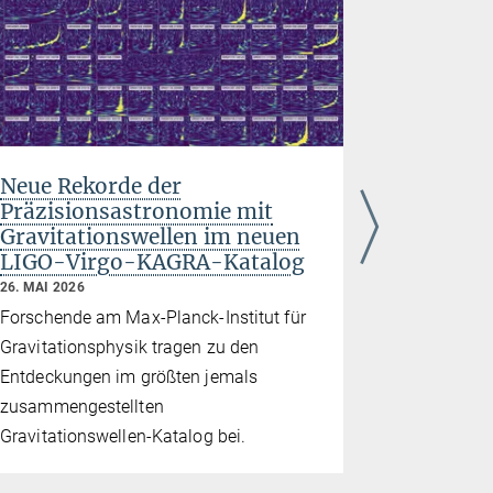
Neue Rekorde der
„Auto-Tu
Präzisionsastronomie mit
Gravitat
Gravitationswellen im neuen
Detekto
LIGO-Virgo-KAGRA-Katalog
13. MAI 2026
26. MAI 2026
Entscheide
Forschende am Max-Planck-Institut für
Forschende
Gravitationsphysik tragen zu den
Detektoren 
Entdeckungen im größten jemals
Einsteins a
zusammengestellten
verfälsche
Gravitationswellen-Katalog bei.