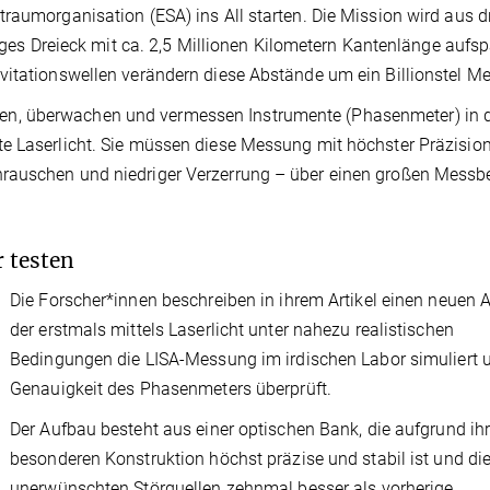
raumorganisation (ESA) ins All starten. Die Mission wird aus d
itiges Dreieck mit ca. 2,5 Millionen Kilometern Kantenlänge aufs
vitationswellen verändern diese Abstände um ein Billionstel Me
n, überwachen und vermessen Instrumente (Phasenmeter) in 
e Laserlicht. Sie müssen diese Messung mit höchster Präzisio
rauschen und niedriger Verzerrung – über einen großen Messb
 testen
Die Forscher*innen beschreiben in ihrem Artikel einen neuen 
der erstmals mittels Laserlicht unter nahezu realistischen
Bedingungen die LISA-Messung im irdischen Labor simuliert 
Genauigkeit des Phasenmeters überprüft.
Der Aufbau besteht aus einer optischen Bank, die aufgrund ihr
besonderen Konstruktion höchst präzise und stabil ist und die
unerwünschten Störquellen zehnmal besser als vorherige