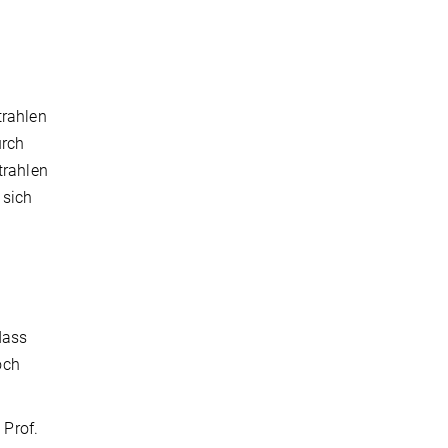
trahlen
urch
trahlen
 sich
dass
och
 Prof.