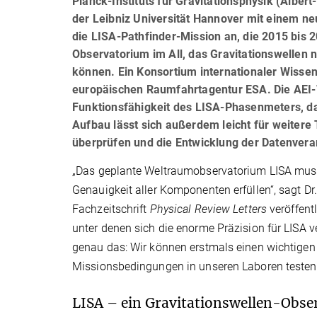
Planck-Instituts für Gravitationsphysik (Albert-
der Leibniz Universität Hannover mit einem ne
die LISA-Pathfinder-Mission an, die 2015 bis 2
Observatorium im All, das Gravitationswellen
können. Ein Konsortium internationaler Wissen
europäischen Raumfahrtagentur ESA. Die AEI-
Funktionsfähigkeit des LISA-Phasenmeters, da
Aufbau lässt sich außerdem leicht für weiter
überprüfen und die Entwicklung der Datenverar
„Das geplante Weltraumobservatorium LISA muss
Genauigkeit aller Komponenten erfüllen“, sagt D
Fachzeitschrift
Physical Review Letters
veröffent
unter denen sich die enorme Präzision für LISA ve
genau das: Wir können erstmals einen wichtigen 
Missionsbedingungen in unseren Laboren testen 
LISA – ein Gravitationswellen-Obse