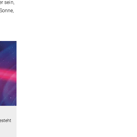
r sein,
 Sonne,
esteht