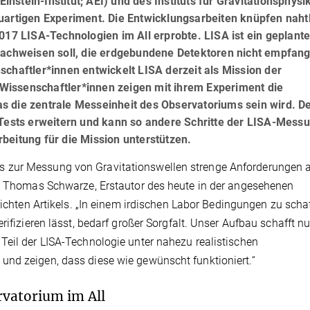
Einstein-Institut; AEI) und des Instituts für Gravitationsphysi
uartigen Experiment. Die Entwicklungsarbeiten knüpfen naht
017 LISA-Technologien im All erprobte. LISA ist ein geplant
 nachweisen soll, die erdgebundene Detektoren nicht empfan
schaftler*innen entwickelt LISA derzeit als Mission der
Wissenschaftler*innen zeigen mit ihrem Experiment die
s die zentrale Messeinheit des Observatoriums sein wird. D
e Tests erweitern und kann so andere Schritte der LISA-Mess
beitung für die Mission unterstützen.
 zur Messung von Gravitationswellen strenge Anforderungen a
r. Thomas Schwarze, Erstautor des heute in der angesehenen
lichten Artikels. „In einem irdischen Labor Bedingungen zu scha
rifizieren lässt, bedarf großer Sorgfalt. Unser Aufbau schafft n
Teil der LISA-Technologie unter nahezu realistischen
und zeigen, dass diese wie gewünscht funktioniert.“
rvatorium im All