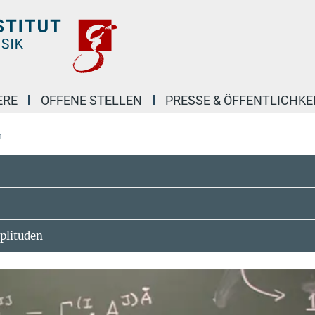
ERE
OFFENE STELLEN
PRESSE & ÖFFENTLICHKE
n
plituden