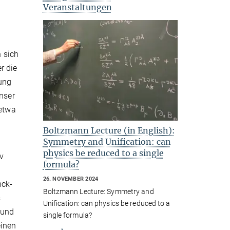
Veranstaltungen
 sich
r die
hung
unser
 etwa
Boltzmann Lecture (in English):
Symmetry and Unification: can
physics be reduced to a single
v
formula?
26. NOVEMBER 2024
nck-
Boltzmann Lecture: Symmetry and
s
Unification: can physics be reduced to a
 und
single formula?
einen