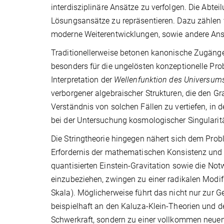
interdisziplinäre Ansätze zu verfolgen. Die Abtei
Lösungsansätze zu repräsentieren. Dazu zählen v
moderne Weiterentwicklungen, sowie andere Ans
Traditionellerweise betonen kanonische Zugänge
besonders für die ungelösten konzeptionelle Pro
Interpretation der
Wellenfunktion des Universum
verborgener algebraischer Strukturen, die den Gra
Verständnis von solchen Fällen zu vertiefen, in d
bei der Untersuchung kosmologischer Singularitä
Die Stringtheorie hingegen nähert sich dem Probl
Erfordernis der mathematischen Konsistenz und d
quantisierten Einstein-Gravitation sowie die Not
einzubeziehen, zwingen zu einer radikalen Modif
Skala). Möglicherweise führt das nicht nur zur 
beispielhaft an den Kaluza-Klein-Theorien und de
Schwerkraft, sondern zu einer vollkommen neuen T