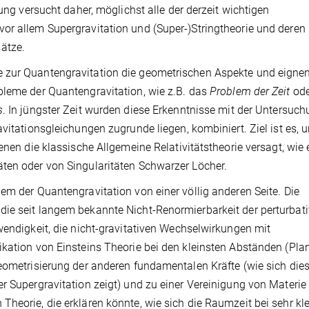
lung versucht daher, möglichst alle der derzeit wichtigen
or allem Supergravitation und (Super-)Stringtheorie und deren
ätze.
 zur Quantengravitation die geometrischen Aspekte und eignen
bleme der Quantengravitation, wie z.B. das
Problem der Zeit
ode
s
. In jüngster Zeit wurden diese Erkenntnisse mit der Untersuc
vitationsgleichungen zugrunde liegen, kombiniert. Ziel ist es, 
enen die klassische Allgemeine Relativitätstheorie versagt, wie
ten oder von Singularitäten Schwarzer Löcher.
em der Quantengravitation von einer völlig anderen Seite. Die
ie seit langem bekannte Nicht-Renormierbarkeit der perturbati
wendigkeit, die nicht-gravitativen Wechselwirkungen mit
ikation von Einsteins Theorie bei den kleinsten Abständen (Pla
Geometrisierung der anderen fundamentalen Kräfte (wie sich die
r Supergravitation zeigt) und zu einer Vereinigung von Materie
heorie, die erklären könnte, wie sich die Raumzeit bei sehr kl