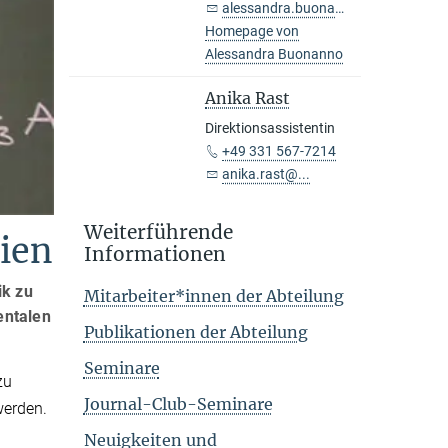
alessandra.buonanno@...
Homepage von
Alessandra Buonanno
Anika Rast
Direktionsassistentin
+49 331 567-7214
anika.rast@...
Weiterführende
rien
Informationen
ik zu
Mitarbeiter*innen der Abteilung
entalen
Publikationen der Abteilung
Seminare
zu
Journal-Club-Seminare
werden.
Neuigkeiten und