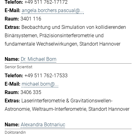
+49 511 762-17172
angela.borchers.pascual@...
3401 116
Beobachtung und Simulation von kollidierenden
Binärsystemen
Präzisionsinterferometrie und
fundamentale Wechselwirkungen
Standort Hannover
Dr. Michael Born
Senior Scientist
+49 511 762-17533
michael.born@...
3406 335
Laserinterferometrie & Gravitationswellen-
Astronomie
Weltraum-Interferometrie
Standort Hannover
Alexandra Botnariuc
Doktorandin