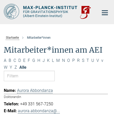
Hauptinhalt
Startseite
Mitarbeiter*innen
Mitarbeiter*innen am AEI
A
B
C
D
E
F
G
H
J
K
L
M
N
O
P
R
S
T
U
V
v
W
Y
Z
Alle
Aurora Abbondanza
Doktorandin
+49 331 567-7250
aurora.abbondanza@...