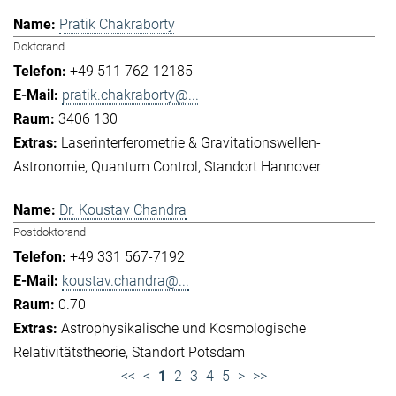
Pratik Chakraborty
Doktorand
+49 511 762-12185
pratik.chakraborty@...
3406 130
Laserinterferometrie & Gravitationswellen-
Astronomie
Quantum Control
Standort Hannover
Dr. Koustav Chandra
Postdoktorand
+49 331 567-7192
koustav.chandra@...
0.70
Astrophysikalische und Kosmologische
Relativitätstheorie
Standort Potsdam
<<
<
1
2
3
4
5
>
>>