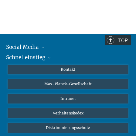
TOP
Social Media
Schnelleinstieg
Mastodon
YouTube
Wissenschaftler*innen
Kontakt
Studierende
Max-Planck-Gesellschaft
Schüler*innen
Journalist*innen
Intranet
Öffentlichkeit
Verhaltenskodex
Alumnae | Alumni
Bewerber*innen
Diskriminierungsschutz