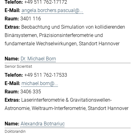
+49 511 762-17172
angela.borchers.pascual@...
3401 116
Beobachtung und Simulation von kollidierenden
Binärsystemen
Präzisionsinterferometrie und
fundamentale Wechselwirkungen
Standort Hannover
Dr. Michael Born
Senior Scientist
+49 511 762-17533
michael.born@...
3406 335
Laserinterferometrie & Gravitationswellen-
Astronomie
Weltraum-Interferometrie
Standort Hannover
Alexandra Botnariuc
Doktorandin