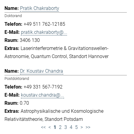
Pratik Chakraborty
Doktorand
+49 511 762-12185
pratik.chakraborty@...
3406 130
Laserinterferometrie & Gravitationswellen-
Astronomie
Quantum Control
Standort Hannover
Dr. Koustav Chandra
Postdoktorand
+49 331 567-7192
koustav.chandra@...
0.70
Astrophysikalische und Kosmologische
Relativitätstheorie
Standort Potsdam
<<
<
1
2
3
4
5
>
>>