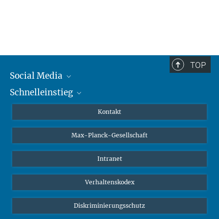
TOP
Social Media
Schnelleinstieg
Mastodon
YouTube
Wissenschaftler*innen
Kontakt
Studierende
Max-Planck-Gesellschaft
Schüler*innen
Journalist*innen
Intranet
Öffentlichkeit
Verhaltenskodex
Alumnae | Alumni
Bewerber*innen
Diskriminierungsschutz