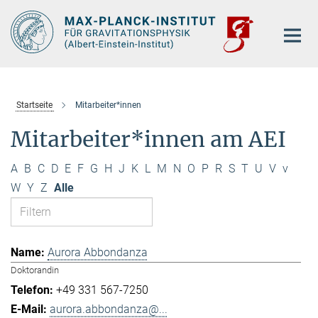
Hauptinhalt
Startseite
Mitarbeiter*innen
Mitarbeiter*innen am AEI
A
B
C
D
E
F
G
H
J
K
L
M
N
O
P
R
S
T
U
V
v
W
Y
Z
Alle
Aurora Abbondanza
Doktorandin
+49 331 567-7250
aurora.abbondanza@...