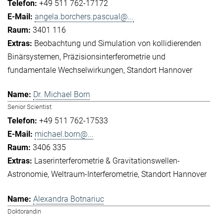
+49 511 762-17172
angela.borchers.pascual@...
3401 116
Beobachtung und Simulation von kollidierenden
Binärsystemen
Präzisionsinterferometrie und
fundamentale Wechselwirkungen
Standort Hannover
Dr. Michael Born
Senior Scientist
+49 511 762-17533
michael.born@...
3406 335
Laserinterferometrie & Gravitationswellen-
Astronomie
Weltraum-Interferometrie
Standort Hannover
Alexandra Botnariuc
Doktorandin