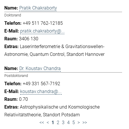
Pratik Chakraborty
Doktorand
+49 511 762-12185
pratik.chakraborty@...
3406 130
Laserinterferometrie & Gravitationswellen-
Astronomie
Quantum Control
Standort Hannover
Dr. Koustav Chandra
Postdoktorand
+49 331 567-7192
koustav.chandra@...
0.70
Astrophysikalische und Kosmologische
Relativitätstheorie
Standort Potsdam
<<
<
1
2
3
4
5
>
>>