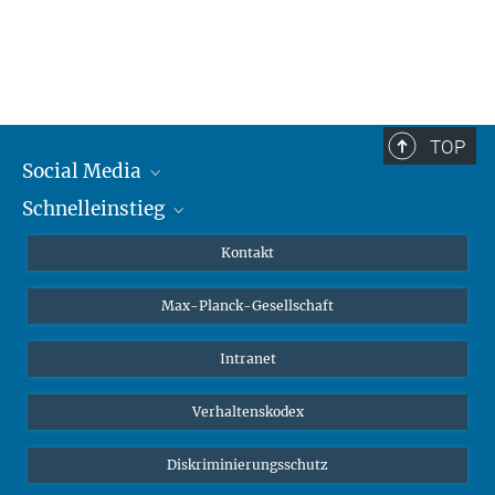
TOP
Social Media
Schnelleinstieg
Mastodon
YouTube
Wissenschaftler*innen
Kontakt
Studierende
Max-Planck-Gesellschaft
Schüler*innen
Journalist*innen
Intranet
Öffentlichkeit
Verhaltenskodex
Alumnae | Alumni
Bewerber*innen
Diskriminierungsschutz