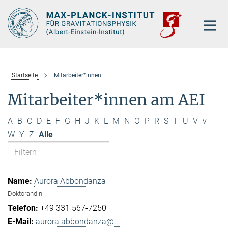
Hauptinhalt
Startseite
Mitarbeiter*innen
Mitarbeiter*innen am AEI
A
B
C
D
E
F
G
H
J
K
L
M
N
O
P
R
S
T
U
V
v
W
Y
Z
Alle
Aurora Abbondanza
Doktorandin
+49 331 567-7250
aurora.abbondanza@...