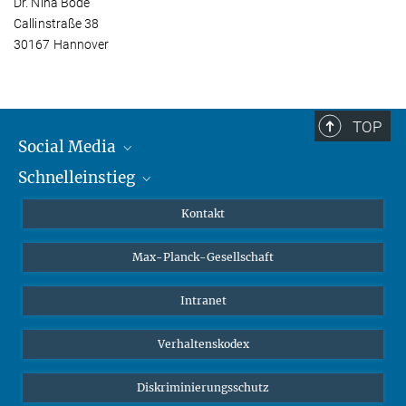
Dr. Nina Bode
Callinstraße 38
30167 Hannover
TOP
Social Media
Schnelleinstieg
Mastodon
YouTube
Wissenschaftler*innen
Kontakt
Studierende
Max-Planck-Gesellschaft
Schüler*innen
Journalist*innen
Intranet
Öffentlichkeit
Verhaltenskodex
Alumnae | Alumni
Bewerber*innen
Diskriminierungsschutz