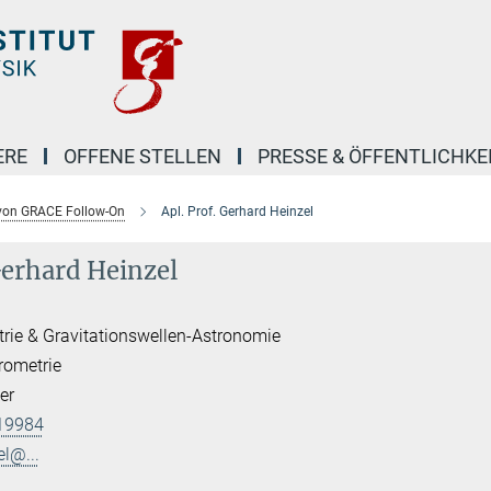
ERE
OFFENE STELLEN
PRESSE & ÖFFENTLICHKE
t von GRACE Follow-On
Apl. Prof. Gerhard Heinzel
Gerhard Heinzel
trie & Gravitationswellen-Astronomie
rometrie
er
19984
el@...