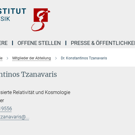
ERE
OFFENE STELLEN
PRESSE & ÖFFENTLICHKE
ie
Mitglieder der Abteilung
Dr. Konstantinos Tzanavaris
ntinos Tzanavaris
ierte Relativität und Kosmologie
er
19556
tzanavaris@...