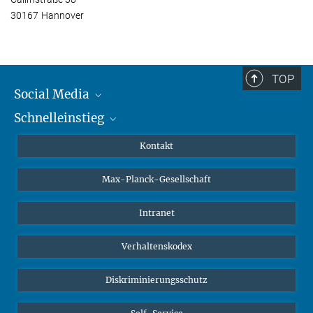
30167 Hannover
TOP
Social Media
Schnelleinstieg
Mastodon
YouTube
Wissenschaftler*innen
Kontakt
Studierende
Max-Planck-Gesellschaft
Schüler*innen
Journalist*innen
Intranet
Öffentlichkeit
Verhaltenskodex
Alumnae | Alumni
Bewerber*innen
Diskriminierungsschutz