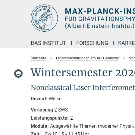
Hauptinhalt
DAS INSTITUT
FORSCHUNG
KARRI
Startseite
Lehrveranstaltungen am AEI Hannover
Vor
Wintersemester 202
Nonclassical Laser Interferomet
Dozent:
Willke
Vorlesung
2 SWS
Leistungspunkte:
2
Module:
Ausgewählte Themen moderner Physik,
Zeit:
Do 10:15 - 11:45 Uhr