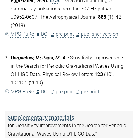
Eggenstein, H.-B.
et al.
:
Detection and timing of
gamma-ray pulsations from the 707-Hz pulsar
J0952-0607. The Astrophysical Journal
883
(1), 42
(2019)
MPG.PuRe
DOI
pre-print
publisher-version
2.
Dergachev, V.; Papa, M. A.
:
Sensitivity Improvements
in the Search for Periodic Gravitational Waves Using
O1 LIGO Data. Physical Review Letters
123
(10),
101101 (2019)
MPG.PuRe
DOI
pre-print
pre-print
Supplementary materials
for “Sensitivity Improvements in the Search for Periodic
Gravitational Waves Using O1 LIGO Data”