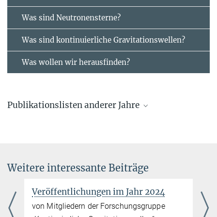
Was sind Neutronensterne?
Was sind kontinuierliche Gravitationswellen?
Was wollen wir herausfinden?
Publikationslisten anderer Jahre
Aktuelle Veröffentlichungen
von Mitgliedern der Forschungsgruppe „Kontinuierliche
Gravitationswellen“
Weitere interessante Beiträge
mehr
Veröffentlichungen im Jahr 2025
024
Veröffentlichungen im Jahr 2023
von Mitgliedern der Forschungsgruppe „Kontinuierliche
ppe
von Mitgliedern der Forschungsgruppe
Gravitationswellen“