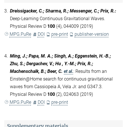
3.
Dreissigacker, C.; Sharma, R.; Messenger, C.; Prix, R.
:
Deep-Learning Continuous Gravitational Waves.
Physical Review D
100
(4), 044009 (2019)
MPG.PuRe
DOI
pre-print
publisher-version
4.
Ming, J.; Papa, M. A.; Singh, A.; Eggenstein, H.-B.;
Zhu, S.; Dergachev, V.; Hu , Y.-M.; Prix, R.;
Machenschalk, B.; Beer, C.
et al.
:
Results from an
Einstein@Home search for continuous gravitational
waves from Cassiopeia A, Vela Jr. and G347.3.
Physical Review D
100
(2), 024063 (2019)
MPG.PuRe
DOI
pre-print
Supplementary materials