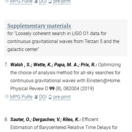
MPG.PuRe
DOI
pre-print
Supplementary materials
for “Loosely coherent search in LIGO O1 data for
continuous gravitational waves from Terzan 5 and the
galactic center”
7.
Walsh , S.; Wette, K.; Papa, M. A.; Prix, R.
:
Optimizing
the choice of analysis method for all-sky searches for
continuous gravitational waves with Einstein@Home.
Physical Review D
99
(8), 082004 (2019)
MPG.PuRe
DOI
pre-print
8.
Sauter, O.; Dergachev, V.; Riles, K.
:
Efficient
Estimation of Barycentered Relative Time Delays for